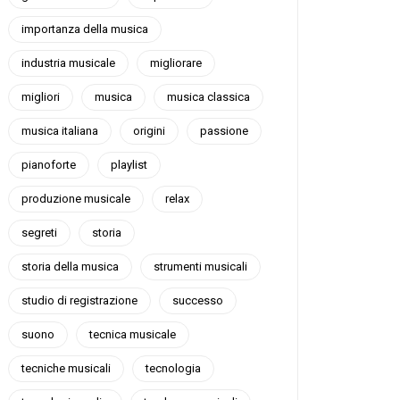
importanza della musica
industria musicale
migliorare
migliori
musica
musica classica
musica italiana
origini
passione
pianoforte
playlist
produzione musicale
relax
segreti
storia
storia della musica
strumenti musicali
studio di registrazione
successo
suono
tecnica musicale
tecniche musicali
tecnologia