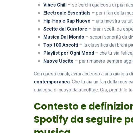
Vibes Chill
– se cerchi qualcosa di più rila
Electronic Essentials
– per i fan della mu
Hip-Hop e Rap Nuovo
– una finestra su tu
Scelte dal Curatore
– brani scelti da espe
Musica Dal Mondo
– scopri sonorità da di
Top 100 Ascolti
– la classifica dei brani p
Playlist per Ogni Mood
– che tu sia felice,
Nuove Uscite
– per rimanere sempre aggior
Con questi canali, avrai accesso a una giungla di
contemporanea
. Che tu sia un fan della music
qualcosa di nuovo da ascoltare. Ora, prendi le tue
Contesto e definizion
Spotify da seguire p
musica