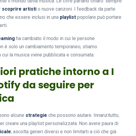
e il mondo della musica. Le cifre parlano chiaro: sempre
r
scoprire artisti
o nuove canzoni. I feedback da parte
ono che essere inclusi in una
playlist
popolare può portare
rti.
eaming
ha cambiato il modo in cui le persone
 non è solo un cambiamento temporaneo; stiamo
 cui la musica viene pubblicata e consumata.
iori pratiche intorno a I
otify da seguire per
ica
i sono alcune
strategie
che possono aiutare. Innanzitutto,
er creare una playlist personalizzata. Non avere paura di
icale
; ascolta generi diversi e non limitarti a ciò che già