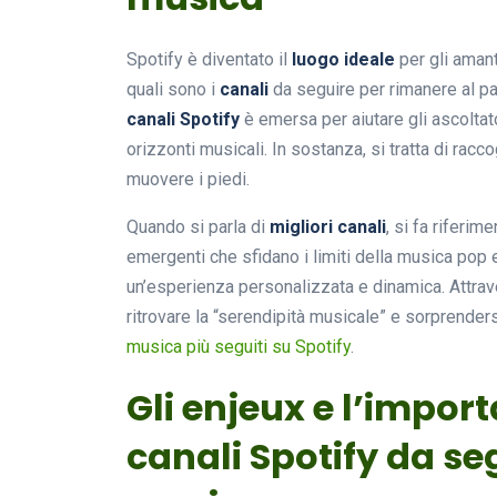
Spotify è diventato il
luogo ideale
per gli aman
quali sono i
canali
da seguire per rimanere al p
canali Spotify
è emersa per aiutare gli ascoltato
orizzonti musicali. In sostanza, si tratta di racc
muovere i piedi.
Quando si parla di
migliori canali
, si fa riferim
emergenti che sfidano i limiti della musica pop e 
un’esperienza personalizzata e dinamica. Attrave
ritrovare la “serendipità musicale” e sorprende
musica più seguiti su Spotify
.
Gli enjeux e l’import
canali Spotify da se