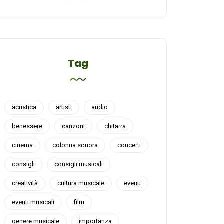
Tag
acustica
artisti
audio
benessere
canzoni
chitarra
cinema
colonna sonora
concerti
consigli
consigli musicali
creatività
cultura musicale
eventi
eventi musicali
film
genere musicale
importanza