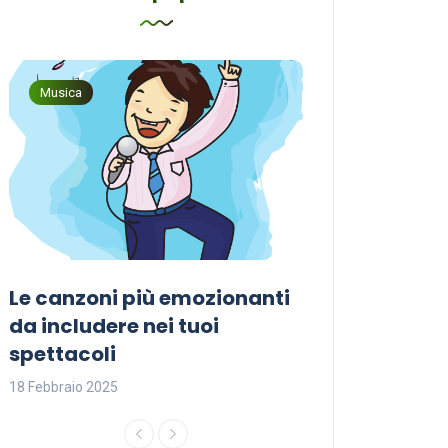
Musica
Musica
Le canzoni più emozionanti
Come sceglier
a
da includere nei tuoi
perfetta per i
spettacoli
18 Febbraio 2025
18 Febbraio 2025