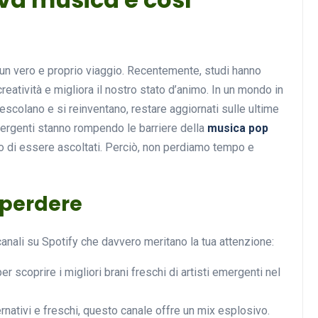
Musica
un vero e proprio viaggio. Recentemente, studi hanno
reatività e migliora il nostro stato d’animo. In un mondo in
escolano e si reinventano, restare aggiornati sulle ultime
mergenti stanno rompendo le barriere della
musica pop
o di essere ascoltati. Perciò, non perdiamo tempo e
 perdere
Musicoterapia: un
approccio innovativo per l
canali su Spotify che davvero meritano la tua attenzione:
cura dei disturbi del sonno
r scoprire i migliori brani freschi di artisti emergenti nel
18 Febbraio 2025
ernativi e freschi, questo canale offre un mix esplosivo.