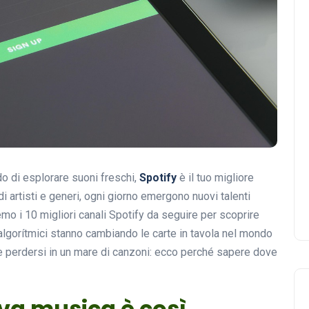
o di esplorare suoni freschi,
Spotify
è il tuo migliore
i artisti e generi, ogni giorno emergono nuovi talenti
remo i 10 migliori canali Spotify da seguire per scoprire
 algorítmici stanno cambiando le carte in tavola nel mondo
ile perdersi in un mare di canzoni: ecco perché sapere dove
va musica è così