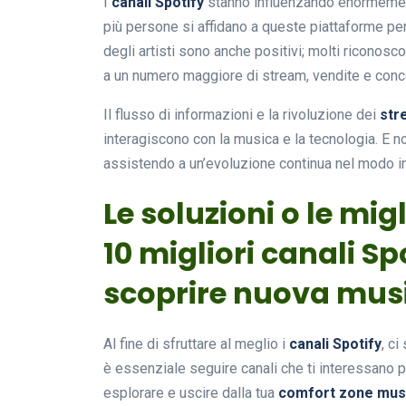
I
canali Spotify
stanno influenzando enormement
più persone si affidano a queste piattaforme pe
degli artisti sono anche positivi; molti riconosc
a un numero maggiore di stream, vendite e conce
Il flusso di informazioni e la rivoluzione dei
str
interagiscono con la musica e la tecnologia. E
assistendo a un’evoluzione continua nel modo in
Le soluzioni o le migl
10 migliori canali Sp
scoprire nuova mus
Al fine di sfruttare al meglio i
canali Spotify
, c
è essenziale seguire canali che ti interessano p
esplorare e uscire dalla tua
comfort zone mus