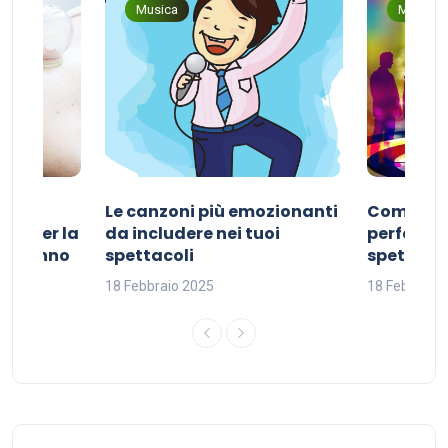
Musica
Musica
Le canzoni più emozionanti
Come sce
ivo per la
da includere nei tuoi
perfetta p
del sonno
spettacoli
spettacol
18 Febbraio 2025
18 Febbraio