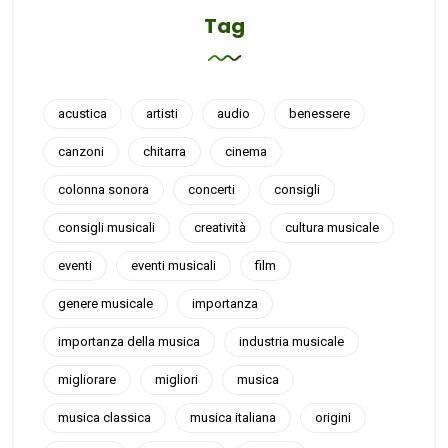
Tag
acustica
artisti
audio
benessere
canzoni
chitarra
cinema
colonna sonora
concerti
consigli
consigli musicali
creatività
cultura musicale
eventi
eventi musicali
film
genere musicale
importanza
importanza della musica
industria musicale
migliorare
migliori
musica
musica classica
musica italiana
origini