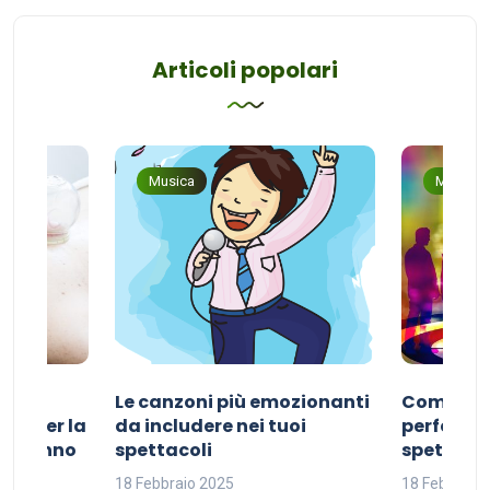
Articoli popolari
Musica
Musica
Le canzoni più emozionanti
Come sce
ivo per la
da includere nei tuoi
perfetta p
del sonno
spettacoli
spettacol
18 Febbraio 2025
18 Febbraio