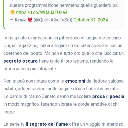
questa programmazione nemmeno quella guarderò più
https://t.co/WDaJ3TU4a4
— 𝑹𝒆𝒏𝒆𝒆
(@QuelloCheTuSei)
October 31, 2024
Immaginate di arrivare in un pittoresco villaggio messicano.
Qui, un ragazzino, inizia a legare un’amicizia speciale con un
coetaneo del posto. Ma non è tutto oro quello che luccica: un
segreto oscuro
tiene unito il loro legame, rendendo la
storia ancora più intrigante.
Non si può non notare come le
emozioni
del lettore salgano
subito, addentrandosi nelle pagine di una fiaba romanzata.
Le parole di Mauro Zanato sanno mescolare
prosa
e
poesia
in modo magnfico, facendo vibrare le corde emotive di chi
legge.
La serie tv
Il segreto del fiume
offre un viaggio misterioso