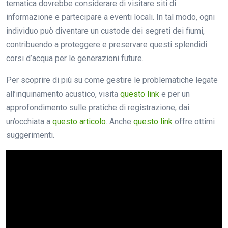
tematica dovrebbe considerare di visitare siti di
informazione e partecipare a eventi locali. In tal modo, ogni
individuo può diventare un custode dei segreti dei fiumi,
contribuendo a proteggere e preservare questi splendidi
corsi d’acqua per le generazioni future.
Per scoprire di più su come gestire le problematiche legate
all’inquinamento acustico, visita
questo link
e per un
approfondimento sulle pratiche di registrazione, dai
un’occhiata a
questo articolo
. Anche
questo link
offre ottimi
suggerimenti.