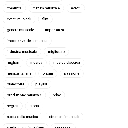
creatività
cultura musicale
eventi
eventi musicali
film
genere musicale
importanza
importanza della musica
industria musicale
migliorare
migliori
musica
musica classica
musica italiana
origini
passione
pianoforte
playlist
produzione musicale
relax
segreti
storia
storia della musica
strumenti musicali
studio di registrazione
successo