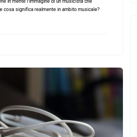
iene in mente l'immagine di un musicista che
he cosa significa realmente in ambito musicale?
Musica
Musicoterapia: un
approccio innovativo per l