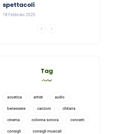
spettacoli
18 Febbraio 2025
18 Febbraio 2025
Tag
acustica
artisti
audio
benessere
canzoni
chitarra
cinema
colonna sonora
concerti
consigli
consigli musicali