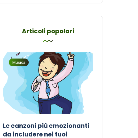
Articoli popolari
Musica
Musica
Le canzoni più emozionanti
Come sceglier
a
da includere nei tuoi
perfetta per i