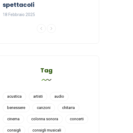
spettacoli
18 Febbraio 2025
18 Febbraio 2025
Tag
acustica
artisti
audio
benessere
canzoni
chitarra
cinema
colonna sonora
concerti
consigli
consigli musicali