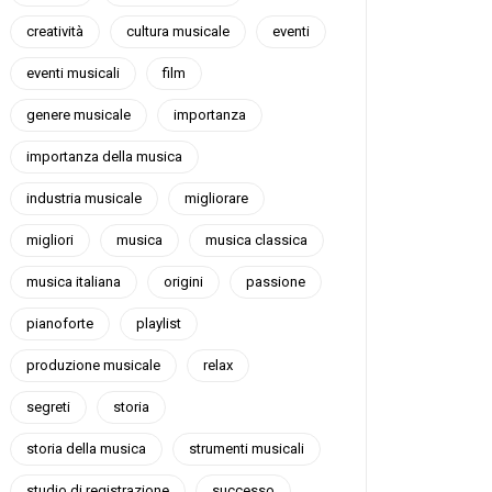
creatività
cultura musicale
eventi
eventi musicali
film
genere musicale
importanza
importanza della musica
industria musicale
migliorare
migliori
musica
musica classica
musica italiana
origini
passione
pianoforte
playlist
produzione musicale
relax
segreti
storia
storia della musica
strumenti musicali
studio di registrazione
successo