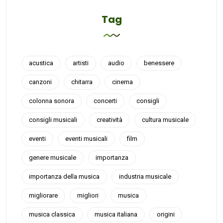
Tag
acustica
artisti
audio
benessere
canzoni
chitarra
cinema
colonna sonora
concerti
consigli
consigli musicali
creatività
cultura musicale
eventi
eventi musicali
film
genere musicale
importanza
importanza della musica
industria musicale
migliorare
migliori
musica
musica classica
musica italiana
origini