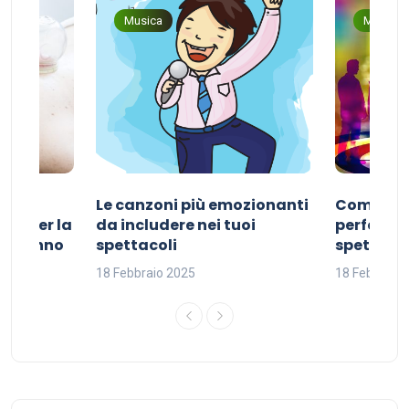
Musica
Musica
Le canzoni più emozionanti
Come sce
ivo per la
da includere nei tuoi
perfetta p
del sonno
spettacoli
spettacol
18 Febbraio 2025
18 Febbraio