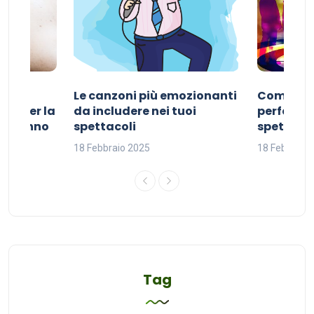
Le canzoni più emozionanti
Come sce
ivo per la
da includere nei tuoi
perfetta p
del sonno
spettacoli
spettacol
18 Febbraio 2025
18 Febbraio
Tag