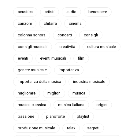
acustica
artisti
audio
benessere
canzoni
chitarra
cinema
colonna sonora
concerti
consigli
consigli musicali
creatività
cultura musicale
eventi
eventi musicali
film
genere musicale
importanza
importanza della musica
industria musicale
migliorare
migliori
musica
musica classica
musica italiana
origini
passione
pianoforte
playlist
produzione musicale
relax
segreti