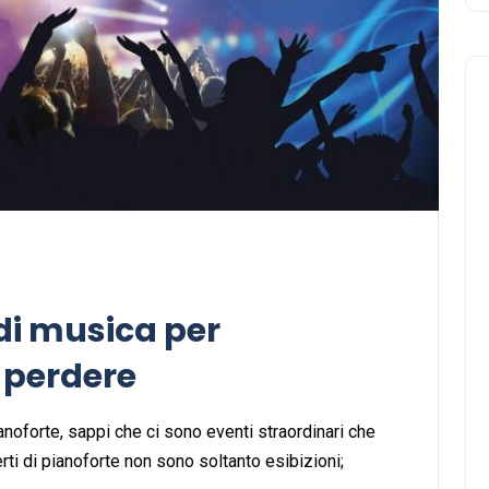
Musica
 di musica per
 perdere
noforte, sappi che ci sono eventi straordinari che
Musicoterapia: un
ti di pianoforte non sono soltanto esibizioni;
approccio innovativo per l