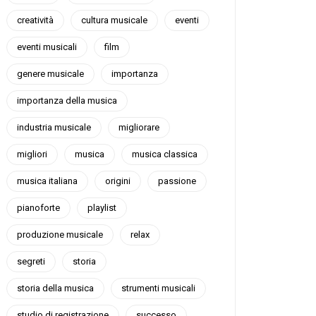
creatività
cultura musicale
eventi
eventi musicali
film
genere musicale
importanza
importanza della musica
industria musicale
migliorare
migliori
musica
musica classica
musica italiana
origini
passione
pianoforte
playlist
produzione musicale
relax
segreti
storia
storia della musica
strumenti musicali
studio di registrazione
successo