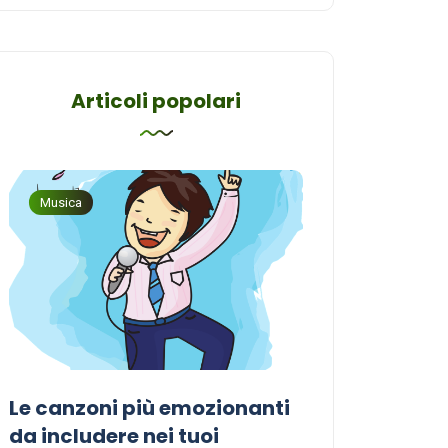
Articoli popolari
Musica
Musica
Le canzoni più emozionanti
Come sceglier
a
da includere nei tuoi
perfetta per i