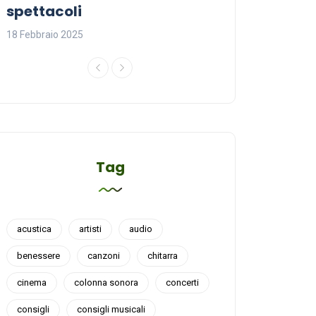
spettacoli
18 Febbraio 2025
18 Febbraio 2025
Tag
acustica
artisti
audio
benessere
canzoni
chitarra
cinema
colonna sonora
concerti
consigli
consigli musicali