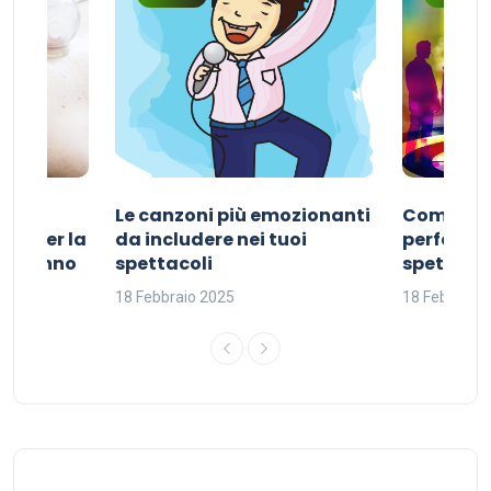
Le canzoni più emozionanti
Come sce
ivo per la
da includere nei tuoi
perfetta p
del sonno
spettacoli
spettacol
18 Febbraio 2025
18 Febbraio