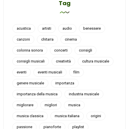
Tag
acustica
artisti
audio
benessere
canzoni
chitarra
cinema
colonna sonora
concerti
consigli
consigli musicali
creatività
cultura musicale
eventi
eventi musicali
film
genere musicale
importanza
importanza della musica
industria musicale
migliorare
migliori
musica
musica classica
musica italiana
origini
passione
pianoforte
playlist