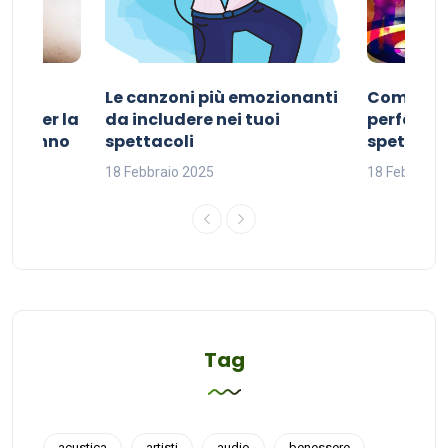
Le canzoni più emozionanti
Come sce
ivo per la
da includere nei tuoi
perfetta p
del sonno
spettacoli
spettacol
18 Febbraio 2025
18 Febbraio
Tag
acustica
artisti
audio
benessere