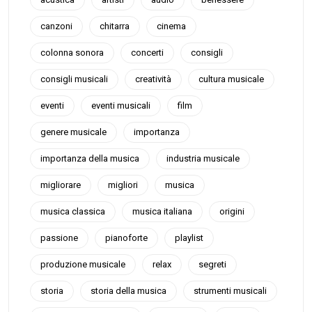
canzoni
chitarra
cinema
colonna sonora
concerti
consigli
consigli musicali
creatività
cultura musicale
eventi
eventi musicali
film
genere musicale
importanza
importanza della musica
industria musicale
migliorare
migliori
musica
musica classica
musica italiana
origini
passione
pianoforte
playlist
produzione musicale
relax
segreti
storia
storia della musica
strumenti musicali