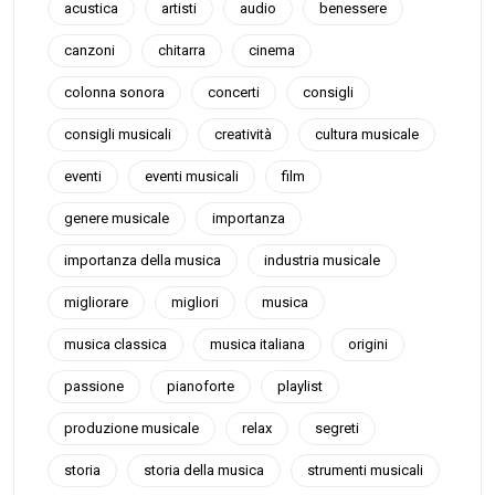
acustica
artisti
audio
benessere
canzoni
chitarra
cinema
colonna sonora
concerti
consigli
consigli musicali
creatività
cultura musicale
eventi
eventi musicali
film
genere musicale
importanza
importanza della musica
industria musicale
migliorare
migliori
musica
musica classica
musica italiana
origini
passione
pianoforte
playlist
produzione musicale
relax
segreti
storia
storia della musica
strumenti musicali