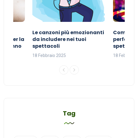
Le canzoni più emozionanti
Come sce
ivo per la
da includere nei tuoi
perfetta p
del sonno
spettacoli
spettacol
18 Febbraio 2025
18 Febbraio
Tag