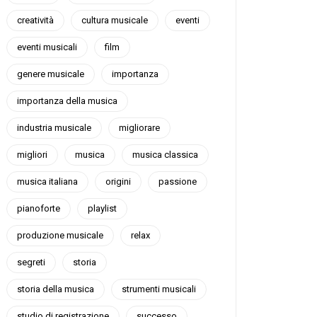
creatività
cultura musicale
eventi
eventi musicali
film
genere musicale
importanza
importanza della musica
industria musicale
migliorare
migliori
musica
musica classica
musica italiana
origini
passione
pianoforte
playlist
produzione musicale
relax
segreti
storia
storia della musica
strumenti musicali
studio di registrazione
successo