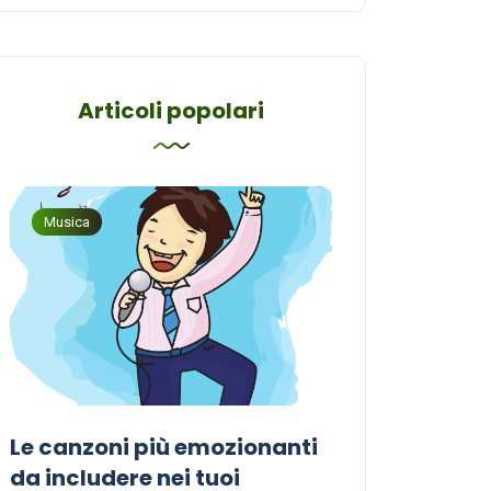
Articoli popolari
Musica
Musica
Le canzoni più emozionanti
Come sceglier
a
da includere nei tuoi
perfetta per i