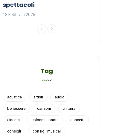
spettacoli
18 Febbraio 2025
18 Febbraio 2025
Tag
acustica
artisti
audio
benessere
canzoni
chitarra
cinema
colonna sonora
concerti
consigli
consigli musicali