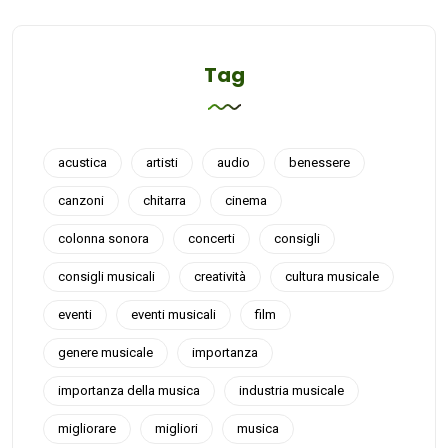
Tag
acustica
artisti
audio
benessere
canzoni
chitarra
cinema
colonna sonora
concerti
consigli
consigli musicali
creatività
cultura musicale
eventi
eventi musicali
film
genere musicale
importanza
importanza della musica
industria musicale
migliorare
migliori
musica