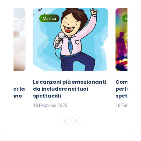
Musica
Musica
Le canzoni più emozionanti
Come sce
ivo per la
da includere nei tuoi
perfetta p
del sonno
spettacoli
spettacol
18 Febbraio 2025
18 Febbraio