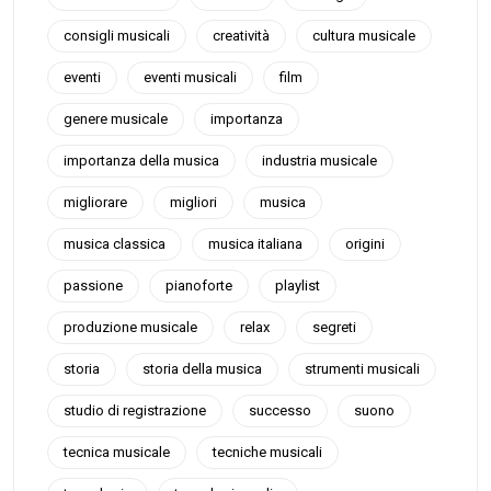
consigli musicali
creatività
cultura musicale
eventi
eventi musicali
film
genere musicale
importanza
importanza della musica
industria musicale
migliorare
migliori
musica
musica classica
musica italiana
origini
passione
pianoforte
playlist
produzione musicale
relax
segreti
storia
storia della musica
strumenti musicali
studio di registrazione
successo
suono
tecnica musicale
tecniche musicali