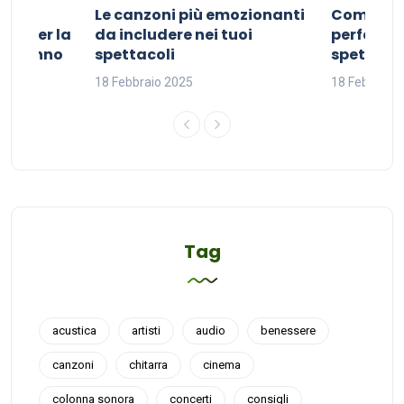
Le canzoni più emozionanti
Come sce
ivo per la
da includere nei tuoi
perfetta p
del sonno
spettacoli
spettacol
18 Febbraio 2025
18 Febbraio
Tag
acustica
artisti
audio
benessere
canzoni
chitarra
cinema
colonna sonora
concerti
consigli