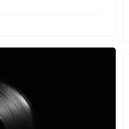
cura dei disturbi del sonno
18 Febbraio 2025