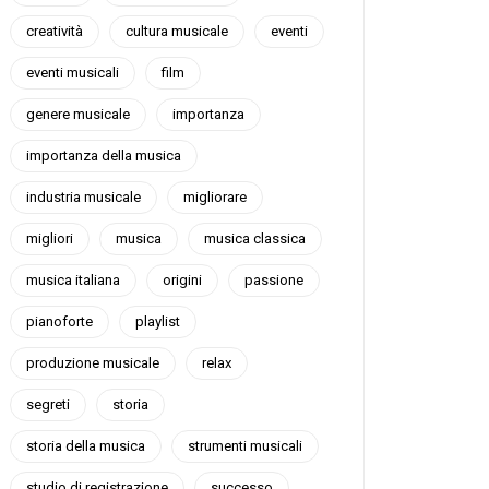
creatività
cultura musicale
eventi
eventi musicali
film
genere musicale
importanza
importanza della musica
industria musicale
migliorare
migliori
musica
musica classica
musica italiana
origini
passione
pianoforte
playlist
produzione musicale
relax
segreti
storia
storia della musica
strumenti musicali
studio di registrazione
successo