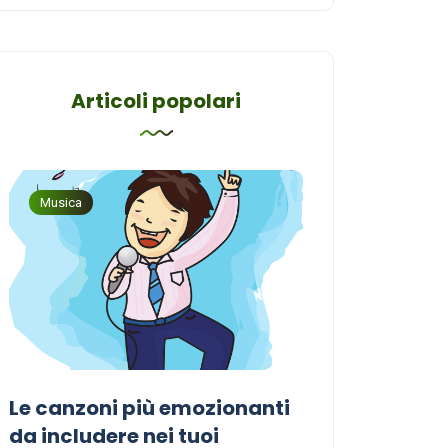
Articoli popolari
Musica
Musica
Le canzoni più emozionanti
Come sceglier
a
da includere nei tuoi
perfetta per i