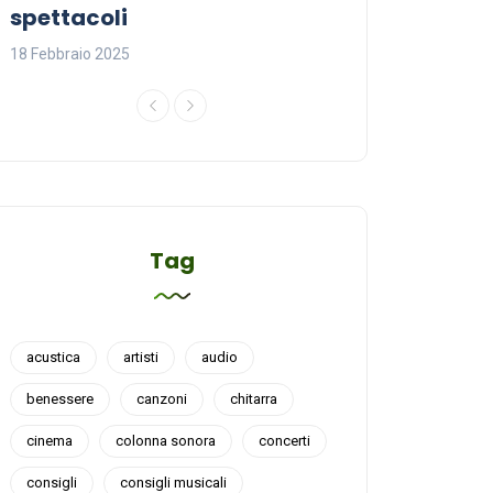
spettacoli
18 Febbraio 2025
18 Febbraio 2025
Tag
acustica
artisti
audio
benessere
canzoni
chitarra
cinema
colonna sonora
concerti
consigli
consigli musicali