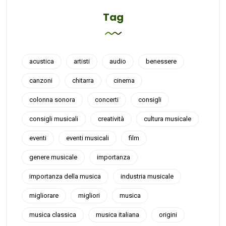
Tag
acustica
artisti
audio
benessere
canzoni
chitarra
cinema
colonna sonora
concerti
consigli
consigli musicali
creatività
cultura musicale
eventi
eventi musicali
film
genere musicale
importanza
importanza della musica
industria musicale
migliorare
migliori
musica
musica classica
musica italiana
origini