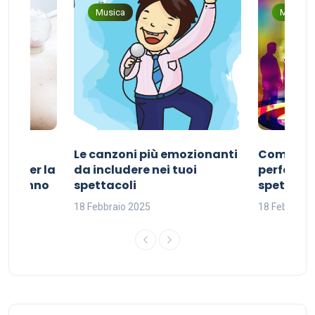
Musica
Musica
Le canzoni più emozionanti
Come sce
ivo per la
da includere nei tuoi
perfetta p
del sonno
spettacoli
spettacol
18 Febbraio 2025
18 Febbraio