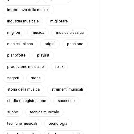
importanza della musica
industria musicale
migliorare
migliori
musica
musica classica
musica italiana
origini
passione
pianoforte
playlist
produzione musicale
relax
segreti
storia
storia della musica
strumenti musicali
studio di registrazione
successo
suono
tecnica musicale
tecniche musicali
tecnologia