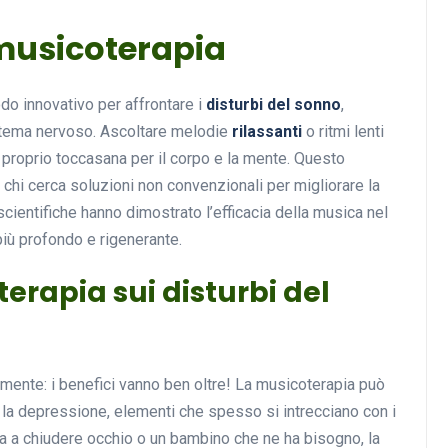
 musicoterapia
Musica
o innovativo per affrontare i
disturbi del sonno
,
sistema nervoso. Ascoltare melodie
rilassanti
o ritmi lenti
 proprio toccasana per il corpo e la mente. Questo
 chi cerca soluzioni non convenzionali per migliorare la
scientifiche hanno dimostrato l’efficacia della musica nel
iù profondo e rigenerante.
terapia sui disturbi del
Musicoterapia: un
approccio innovativo per l
cura dei disturbi del sonno
mente: i benefici vanno ben oltre! La musicoterapia può
18 Febbraio 2025
o la depressione, elementi che spesso si intrecciano con i
ica a chiudere occhio o un bambino che ne ha bisogno, la