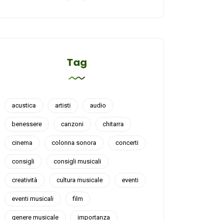
Tag
acustica
artisti
audio
benessere
canzoni
chitarra
cinema
colonna sonora
concerti
consigli
consigli musicali
creatività
cultura musicale
eventi
eventi musicali
film
genere musicale
importanza