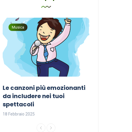
Musica
Musica
Le canzoni più emozionanti
Come sceglier
a
da includere nei tuoi
perfetta per i
spettacoli
18 Febbraio 2025
18 Febbraio 2025