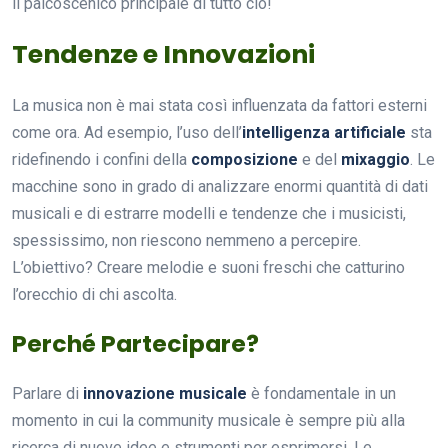
il palcoscenico principale di tutto ciò!
Tendenze e Innovazioni
La musica non è mai stata così influenzata da fattori esterni
come ora. Ad esempio, l’uso dell’
intelligenza artificiale
sta
ridefinendo i confini della
composizione
e del
mixaggio
. Le
macchine sono in grado di analizzare enormi quantità di dati
musicali e di estrarre modelli e tendenze che i musicisti,
spessissimo, non riescono nemmeno a percepire.
L’obiettivo? Creare melodie e suoni freschi che catturino
l’orecchio di chi ascolta.
Perché Partecipare?
Parlare di
innovazione musicale
è fondamentale in un
momento in cui la community musicale è sempre più alla
ricerca di nuove idee e strumenti per esprimersi. Le