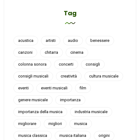
Tag
acustica
artisti
audio
benessere
canzoni
chitarra
cinema
colonna sonora
concerti
consigli
consigli musicali
creatività
cultura musicale
eventi
eventi musicali
film
genere musicale
importanza
importanza della musica
industria musicale
migliorare
migliori
musica
musica classica
musica italiana
origini