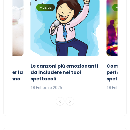
Musica
Musica
Le canzoni più emozionanti
Come sce
ivo per la
da includere nei tuoi
perfetta p
del sonno
spettacoli
spettacol
18 Febbraio 2025
18 Febbraio