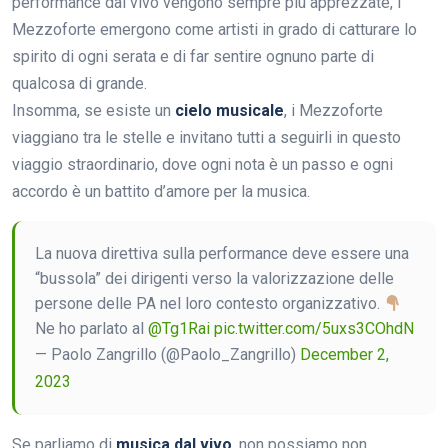
performance dal vivo vengono sempre più apprezzate, i
Mezzoforte emergono come artisti in grado di catturare lo
spirito di ogni serata e di far sentire ognuno parte di
qualcosa di grande.
Insomma, se esiste un
cielo musicale
, i Mezzoforte
viaggiano tra le stelle e invitano tutti a seguirli in questo
viaggio straordinario, dove ogni nota è un passo e ogni
accordo è un battito d’amore per la musica.
La nuova direttiva sulla performance deve essere una
“bussola” dei dirigenti verso la valorizzazione delle
persone delle PA nel loro contesto organizzativo.
Ne ho parlato al
@Tg1Rai
pic.twitter.com/5uxs3COhdN
— Paolo Zangrillo (@Paolo_Zangrillo)
December 2,
2023
Se parliamo di
musica dal vivo
, non possiamo non