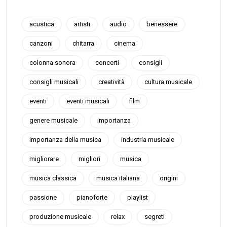
acustica
artisti
audio
benessere
canzoni
chitarra
cinema
colonna sonora
concerti
consigli
consigli musicali
creatività
cultura musicale
eventi
eventi musicali
film
genere musicale
importanza
importanza della musica
industria musicale
migliorare
migliori
musica
musica classica
musica italiana
origini
passione
pianoforte
playlist
produzione musicale
relax
segreti