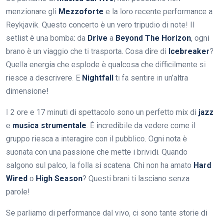
menzionare gli
Mezzoforte
e la loro recente performance a
Reykjavik. Questo concerto è un vero tripudio di note! Il
setlist è una bomba: da
Drive
a
Beyond The Horizon
, ogni
brano è un viaggio che ti trasporta. Cosa dire di
Icebreaker
?
Quella energia che esplode è qualcosa che difficilmente si
riesce a descrivere. E
Nightfall
ti fa sentire in un’altra
dimensione!
I 2 ore e 17 minuti di spettacolo sono un perfetto mix di
jazz
e
musica strumentale
. È incredibile da vedere come il
gruppo riesca a interagire con il pubblico. Ogni nota è
suonata con una passione che mette i brividi. Quando
salgono sul palco, la folla si scatena. Chi non ha amato
Hard
Wired
o
High Season
? Questi brani ti lasciano senza
parole!
Se parliamo di performance dal vivo, ci sono tante storie di