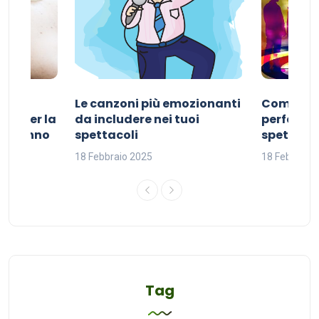
Le canzoni più emozionanti
Come sce
ivo per la
da includere nei tuoi
perfetta p
del sonno
spettacoli
spettacol
18 Febbraio 2025
18 Febbraio
Tag