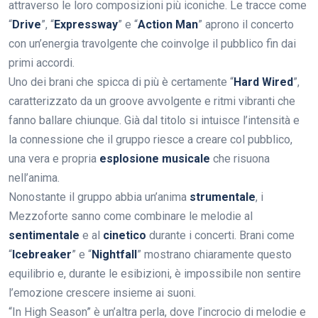
attraverso le loro composizioni più iconiche. Le tracce come
“
Drive
”, “
Expressway
” e “
Action Man
” aprono il concerto
con un’energia travolgente che coinvolge il pubblico fin dai
primi accordi.
Uno dei brani che spicca di più è certamente “
Hard Wired
”,
caratterizzato da un groove avvolgente e ritmi vibranti che
fanno ballare chiunque. Già dal titolo si intuisce l’intensità e
la connessione che il gruppo riesce a creare col pubblico,
una vera e propria
esplosione musicale
che risuona
nell’anima.
Nonostante il gruppo abbia un’anima
strumentale
, i
Mezzoforte sanno come combinare le melodie al
sentimentale
e al
cinetico
durante i concerti. Brani come
“
Icebreaker
” e “
Nightfall
” mostrano chiaramente questo
equilibrio e, durante le esibizioni, è impossibile non sentire
l’emozione crescere insieme ai suoni.
“In High Season” è un’altra perla, dove l’incrocio di melodie e