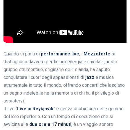
Quando si parla di
performance live
, i
Mezzoforte
si
distinguono davvero per la loro energia e unicità. Questo
gruppo strumentale, originario dell’Islanda, ha saputo
conquistare i cuori degli appassionati di
jazz
e musica
strumentale in tutto il mondo, offrendo concerti che lasciano
un segno indelebile nella memoria di chi ha il privilegio di
assistervi.
Il live “
Live in Reykjavik
” è senza dubbio una delle gemme
del loro repertorio. Con un tempo di esecuzione che si
avvicina alle
due ore e 17 minuti
, è un viaggio sonoro