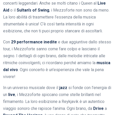
concerti leggendari. Anche se molti citano i Queen al
Live
Aid
o il
Sultan’s of Swing
, i Mezzoforte non sono da meno.
La loro abilità di trasmettere l’essenza della musica
strumentale è unica! C’è così tanta intensità in ogni
esibizione, che non ti puoi proprio stancare di ascoltarli.
Con
29 performance inedite
e due aggiuntive dallo stesso
tour, i Mezzoforte sanno come fare colpo e lasciano il
segno. I dettagli di ogni brano, dalle melodie intricate alle
ritmiche coinvolgenti, ci ricordano perché amiamo la
musica
dal vivo
. Ogni concerto è un’esperienza che vale la pena
vivere!
In un universo musicale dove il
jazz
si fonde con l’energia di
un
live
, i Mezzoforte spiccano come stelle brillanti nel
firmamento. La loro esibizione a Reykjavik è un autentico
viaggio sonoro che rapisce l’anima. Ogni brano, da
Drive
a