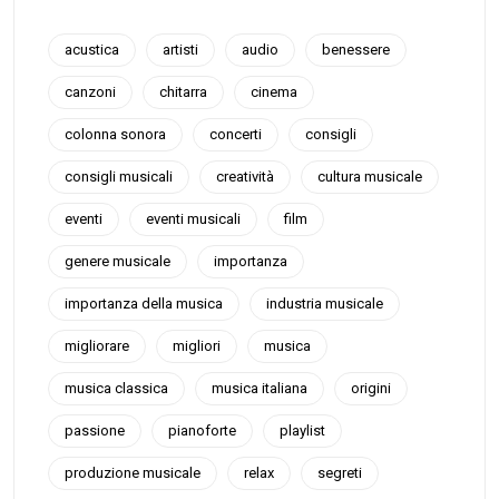
acustica
artisti
audio
benessere
canzoni
chitarra
cinema
colonna sonora
concerti
consigli
consigli musicali
creatività
cultura musicale
eventi
eventi musicali
film
genere musicale
importanza
importanza della musica
industria musicale
migliorare
migliori
musica
musica classica
musica italiana
origini
passione
pianoforte
playlist
produzione musicale
relax
segreti