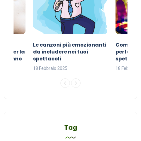
Le canzoni più emozionanti
Come sce
ivo per la
da includere nei tuoi
perfetta p
del sonno
spettacoli
spettacol
18 Febbraio 2025
18 Febbraio
Tag