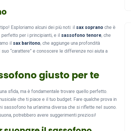
no
ipo! Esploriamo alcuni dei più noti: il
sax soprano
che è
perfetto per i principianti, e il
sassofono tenore
, che
iamo il
sax baritono
, che aggiunge una profondità
l suo “carattere” e conoscere le differenze noi aiuta a
ssofono giusto per te
na sfida, ma è fondamentale trovare quello perfetto.
musicale che ti piace e il tuo budget. Fare qualche prova in
sassofono ha un’anima diversa che si riflette nel suono.
à suona, potrebbero avere suggerimenti preziosi!
r suonare il sassofono