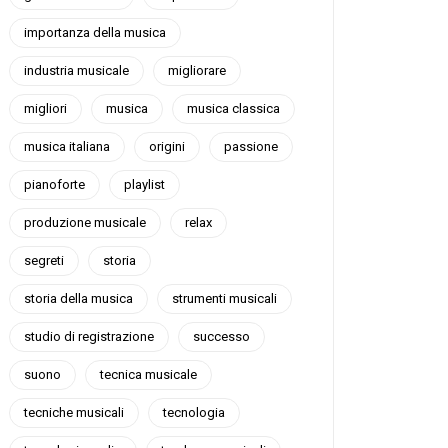
importanza della musica
industria musicale
migliorare
migliori
musica
musica classica
musica italiana
origini
passione
pianoforte
playlist
produzione musicale
relax
segreti
storia
storia della musica
strumenti musicali
studio di registrazione
successo
suono
tecnica musicale
tecniche musicali
tecnologia