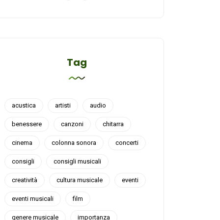
Tag
acustica
artisti
audio
benessere
canzoni
chitarra
cinema
colonna sonora
concerti
consigli
consigli musicali
creatività
cultura musicale
eventi
eventi musicali
film
genere musicale
importanza