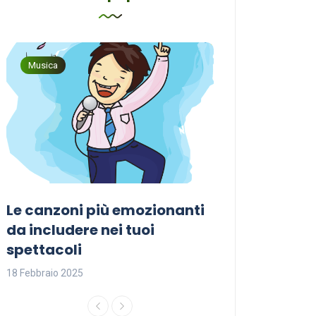
Musica
Musica
Le canzoni più emozionanti
Come sceglier
a
da includere nei tuoi
perfetta per i
spettacoli
18 Febbraio 2025
18 Febbraio 2025