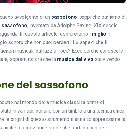
l suono avvolgente di un
sassofono
, sappi che parliamo di
l
sassofono
, inventato da Adolphe Sax nel XIX secolo,
Musica
leggenda. In questo articolo, esploreremo i
migliori
ggio sonoro che non puoi perderti. Lo sapevi che il
generi musicali, dal jazz al rock? Ecco perché conoscere i
le, soprattutto ora che la
musica dal vivo
sta vivendo
ione del sassofono
Musicoterapia: un
approccio innovativo per l
debutto nel mondo della musica classica prima di
cura dei disturbi del sonno
evoluto in vari tipi, ognuno con un timbro e una tecnica unica.
e le origini di questo strumento ti aiuta ad apprezzarne la
18 Febbraio 2025
ma anche di emozioni e storie che portano con sé i