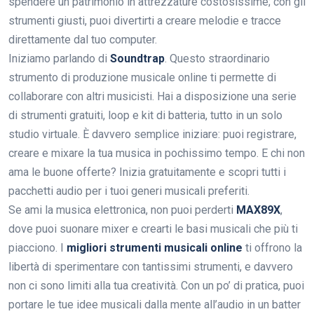
spendere un patrimonio in attrezzature costosissime; con gli
strumenti giusti, puoi divertirti a creare melodie e tracce
direttamente dal tuo computer.
Iniziamo parlando di
Soundtrap
. Questo straordinario
strumento di produzione musicale online ti permette di
collaborare con altri musicisti. Hai a disposizione una serie
di strumenti gratuiti, loop e kit di batteria, tutto in un solo
studio virtuale. È davvero semplice iniziare: puoi registrare,
creare e mixare la tua musica in pochissimo tempo. E chi non
ama le buone offerte? Inizia gratuitamente e scopri tutti i
pacchetti audio per i tuoi generi musicali preferiti.
Se ami la musica elettronica, non puoi perderti
MAX89X
,
dove puoi suonare mixer e crearti le basi musicali che più ti
piacciono. I
migliori strumenti musicali online
ti offrono la
libertà di sperimentare con tantissimi strumenti, e davvero
non ci sono limiti alla tua creatività. Con un po’ di pratica, puoi
portare le tue idee musicali dalla mente all’audio in un batter