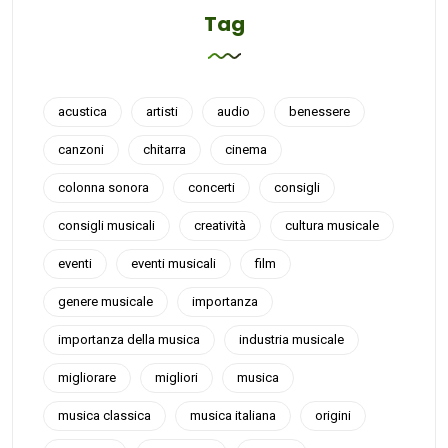
Tag
acustica
artisti
audio
benessere
canzoni
chitarra
cinema
colonna sonora
concerti
consigli
consigli musicali
creatività
cultura musicale
eventi
eventi musicali
film
genere musicale
importanza
importanza della musica
industria musicale
migliorare
migliori
musica
musica classica
musica italiana
origini