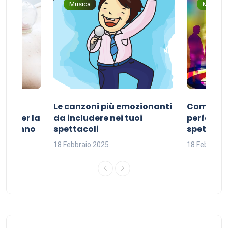
Musica
Musica
Le canzoni più emozionanti
Come sce
ivo per la
da includere nei tuoi
perfetta p
del sonno
spettacoli
spettacol
18 Febbraio 2025
18 Febbraio