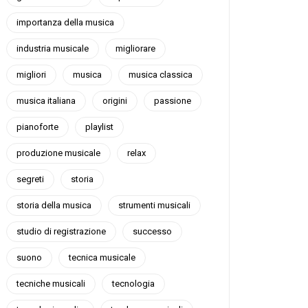
importanza della musica
industria musicale
migliorare
migliori
musica
musica classica
musica italiana
origini
passione
pianoforte
playlist
produzione musicale
relax
segreti
storia
storia della musica
strumenti musicali
studio di registrazione
successo
suono
tecnica musicale
tecniche musicali
tecnologia