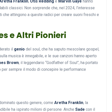
Aretha Franklin
,
Otis Redding
e
Marvin Gaye
hanno
dabili classici. Non sorprende che, nel 2024, l’interesse
sti che attingono a queste radici per creare suoni freschi e
Musica
s e Altri Pionieri
derato il
genio
del soul, che ha saputo mescolare gospel,
sulla musica è innegabile, e le sue canzoni hanno aperto
mes Brown
, il leggendario “Godfather of Soul”, ha portato
to per sempre il modo di concepire le performance
Musicoterapia: un
approccio innovativo per l
cura dei disturbi del sonno
18 Febbraio 2025
 dominato questo genere, come
Aretha Franklin
, la
ndibile ha ispirato milioni di persone. Anche
Sade
con il