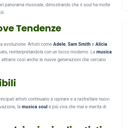
 nel panorama musicale, dimostrando che il soul ha molte
li.
uove Tendenze
ua evoluzione. Artisti come
Adele
,
Sam Smith
e
Alicia
ssato, reinterpretandola con un tocco moderno. La
musica
 attrarre così anche le nuove generazioni che cercano
bili
ncipali artisti continuano a ispirare e a rastrellare nuovi
ovazione, la
musica soul
è più viva che mai e merita di