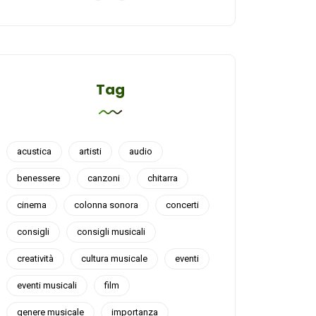
Tag
acustica
artisti
audio
benessere
canzoni
chitarra
cinema
colonna sonora
concerti
consigli
consigli musicali
creatività
cultura musicale
eventi
eventi musicali
film
genere musicale
importanza