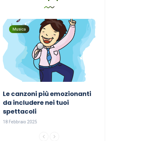
Musica
Musica
Le canzoni più emozionanti
Come sceglier
a
da includere nei tuoi
perfetta per i
spettacoli
18 Febbraio 2025
18 Febbraio 2025