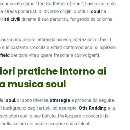
 conosciuto come “The Godfather of Soul”, hanno non solo
trada per artisti di diverse origini e stili. Il
soul
ha
iritti civili
durante il suo percorso, fungendo da colonna
tinua a prosperare, attirando nuove generazioni di fan. Il
è in costante crescita e artisti contemporanei si ispirano
field
per dare vita a opere fresche e coinvolgenti.
liori pratiche intorno ai
lla musica soul
del
soul
, ci sono diverse
strategie
e pratiche da seguire.
il background degli artisti; ad esempio,
Otis Redding
e la
coltatori con le sue ballate. Partecipare a concerti dal
ella cultura del soul e scoprire nuovi talenti.