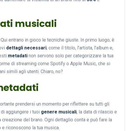
ati musicali
Musica
Qui entrano in gioco le tecniche giuste. In primo luogo, è
uovi
dettagli necessari
, come il titolo, l’artista, l’album e,
esti
metadati
non servono solo per categorizzare la tua
forme di streaming come Spotify o Apple Music, che si
 simili agli utenti. Chiaro, no?
metadati
Musicoterapia: un
approccio innovativo per l
cura dei disturbi del sonno
portante prendersi un momento per riflettere su tutti gli
 di aggiungere i tuoi
genere musicali
, la data di rilascio e
18 Febbraio 2025
a creazione del brano. Ogni dettaglio conta e può fare la
o e riconoscono la tua musica.