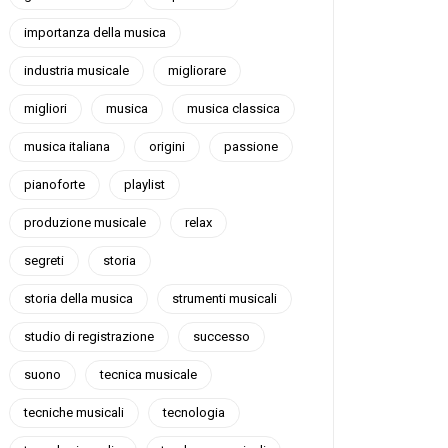
importanza della musica
industria musicale
migliorare
migliori
musica
musica classica
musica italiana
origini
passione
pianoforte
playlist
produzione musicale
relax
segreti
storia
storia della musica
strumenti musicali
studio di registrazione
successo
suono
tecnica musicale
tecniche musicali
tecnologia