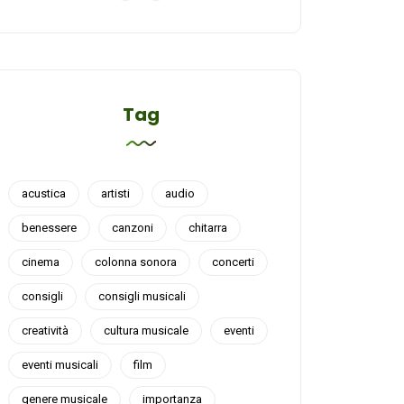
Tag
acustica
artisti
audio
benessere
canzoni
chitarra
cinema
colonna sonora
concerti
consigli
consigli musicali
creatività
cultura musicale
eventi
eventi musicali
film
genere musicale
importanza