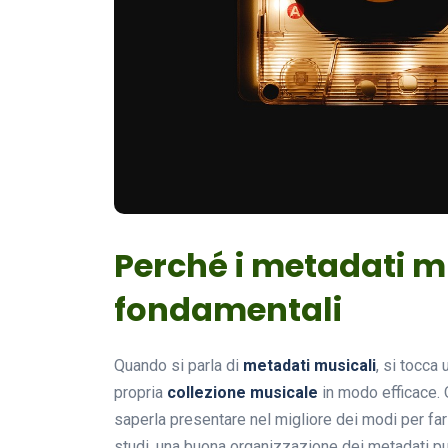
Perché i metadati m
fondamentali
Quando si parla di
metadati musicali
, si tocca
propria
collezione musicale
in modo efficace. 
saperla presentare nel migliore dei modi per fa
studi, una buona organizzazione dei metadati può