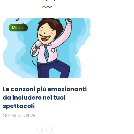
Musica
Musica
Le canzoni più emozionanti
Come sceglier
a
da includere nei tuoi
perfetta per i
spettacoli
18 Febbraio 2025
18 Febbraio 2025