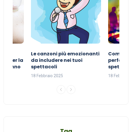
Le canzoni più emozionanti
Come sce
ivo per la
da includere nei tuoi
perfetta p
del sonno
spettacoli
spettacol
18 Febbraio 2025
18 Febbraio
Tag