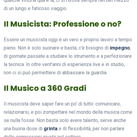
qualche vittoria qua e là, ci si ritrova sempre nel bel mezzo
di un lungo e faticoso viaggio.
Il Musicista: Professione o no?
Essere un musicista oggi è un vero e proprio lavoro a tempo
pieno. Non è solo suonare e basta; c’è bisogno di
impegno
,
di giornate passate a studiare lo strumento e a perfezionare
la tecnica. In oltre vent’anni di esperienza live e in studio,
non ci si può permettere di abbassare la guardia.
Il Musico a 360 Gradi
Il musicista deve saper fare un po’ di tutto: comunicare,
relazionarsi, e poi zompettare nel mondo della musica come
se nulla fosse. Non basta solo avere talento, serve anche
una buona dose di
grinta
e di flessibilità, per non parlare
delle connessioni giuste nel settore.