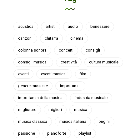
acustica
artisti
audio
benessere
canzoni
chitarra
cinema
colonna sonora
concerti
consigli
consigli musicali
creatività
cultura musicale
eventi
eventi musicali
film
genere musicale
importanza
importanza della musica
industria musicale
migliorare
migliori
musica
musica classica
musica italiana
origini
passione
pianoforte
playlist