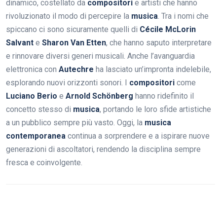
dinamico, costellato da
compositori
e artisti che hanno
rivoluzionato il modo di percepire la
musica
. Tra i nomi che
spiccano ci sono sicuramente quelli di
Cécile McLorin
Salvant
e
Sharon Van Etten
, che hanno saputo interpretare
e rinnovare diversi generi musicali. Anche l’avanguardia
elettronica con
Autechre
ha lasciato un’impronta indelebile,
esplorando nuovi orizzonti sonori. I
compositori
come
Luciano Berio
e
Arnold Schönberg
hanno ridefinito il
concetto stesso di
musica
, portando le loro sfide artistiche
a un pubblico sempre più vasto. Oggi, la
musica
contemporanea
continua a sorprendere e a ispirare nuove
generazioni di ascoltatori, rendendo la disciplina sempre
fresca e coinvolgente.