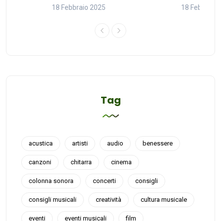
18 Febbraio 2025
18 Febbraio
Tag
acustica
artisti
audio
benessere
canzoni
chitarra
cinema
colonna sonora
concerti
consigli
consigli musicali
creatività
cultura musicale
eventi
eventi musicali
film