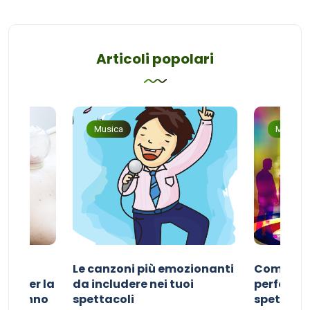
Articoli popolari
Musica
Musica
Le canzoni più emozionanti
Come sce
ivo per la
da includere nei tuoi
perfetta p
del sonno
spettacoli
spettacol