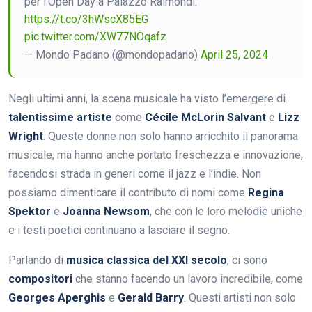
per l’Open Day a Palazzo Raimondi.
https://t.co/3hWscX85EG
pic.twitter.com/XW77NOqafz
— Mondo Padano (@mondopadano)
April 25, 2024
Negli ultimi anni, la scena musicale ha visto l’emergere di
talentissime artiste
come
Cécile McLorin Salvant
e
Lizz
Wright
. Queste donne non solo hanno arricchito il panorama
musicale, ma hanno anche portato freschezza e innovazione,
facendosi strada in generi come il jazz e l’indie. Non
possiamo dimenticare il contributo di nomi come
Regina
Spektor
e
Joanna Newsom
, che con le loro melodie uniche
e i testi poetici continuano a lasciare il segno.
Parlando di
musica classica del XXI secolo
, ci sono
compositori
che stanno facendo un lavoro incredibile, come
Georges Aperghis
e
Gerald Barry
. Questi artisti non solo