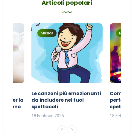
Articoli popolari
Musica
Musica
Le canzoni più emozionanti
Come sce
ivo per la
da includere nei tuoi
perfetta p
del sonno
spettacoli
spettacol
18 Febbraio 2025
18 Febbraio