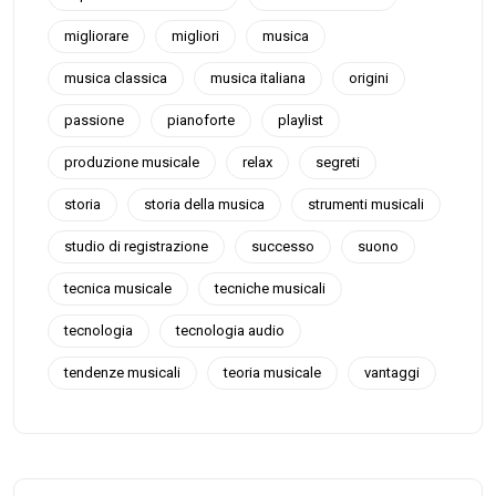
migliorare
migliori
musica
musica classica
musica italiana
origini
passione
pianoforte
playlist
produzione musicale
relax
segreti
storia
storia della musica
strumenti musicali
studio di registrazione
successo
suono
tecnica musicale
tecniche musicali
tecnologia
tecnologia audio
tendenze musicali
teoria musicale
vantaggi