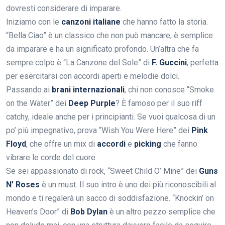
dovresti considerare di imparare.
Iniziamo con le
canzoni italiane
che hanno fatto la storia.
“Bella Ciao” è un classico che non può mancare; è semplice
da imparare e ha un significato profondo. Un’altra che fa
sempre colpo è “La Canzone del Sole” di
F. Guccini
, perfetta
per esercitarsi con accordi aperti e melodie dolci.
Passando ai
brani internazionali
, chi non conosce “Smoke
on the Water” dei
Deep Purple
? È famoso per il suo riff
catchy, ideale anche per i principianti. Se vuoi qualcosa di un
po’ più impegnativo, prova “Wish You Were Here” dei
Pink
Floyd
, che offre un mix di
accordi
e
picking
che fanno
vibrare le corde del cuore.
Se sei appassionato di rock, “Sweet Child O’ Mine” dei
Guns
N’ Roses
è un must. Il suo intro è uno dei più riconoscibili al
mondo e ti regalerà un sacco di soddisfazione. “Knockin’ on
Heaven’s Door” di
Bob Dylan
è un altro pezzo semplice che