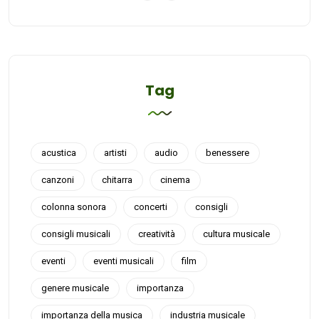
Tag
acustica
artisti
audio
benessere
canzoni
chitarra
cinema
colonna sonora
concerti
consigli
consigli musicali
creatività
cultura musicale
eventi
eventi musicali
film
genere musicale
importanza
importanza della musica
industria musicale