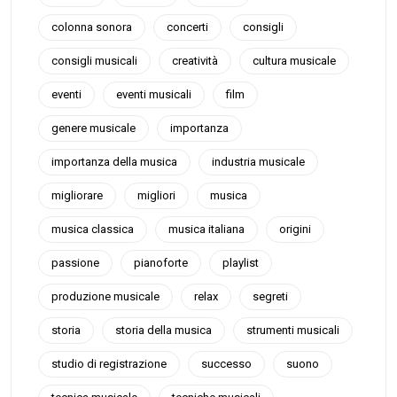
colonna sonora
concerti
consigli
consigli musicali
creatività
cultura musicale
eventi
eventi musicali
film
genere musicale
importanza
importanza della musica
industria musicale
migliorare
migliori
musica
musica classica
musica italiana
origini
passione
pianoforte
playlist
produzione musicale
relax
segreti
storia
storia della musica
strumenti musicali
studio di registrazione
successo
suono