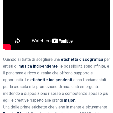
Quando si tratta di scegliere una
etichetta discografica
per
artisti di
musica indipendente
, le possibilità sono infinite, e
il panorama è ricco di realtà che offrono supporto e
opportunità. Le
etichette indipendenti
sono fondamentali
per la crescita e la promozione di musicisti emergenti,
mettendo a disposizione risorse e competenze spesso più
agili e creative rispetto alle grandi
major
.
Una delle prime etichette che viene in mente è sicuramente