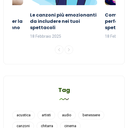
Le canzoni più emozionanti
Come sce
ivo per la
da includere nei tuoi
perfetta p
del sonno
spettacoli
spettacol
18 Febbraio 2025
18 Febbraio
Tag
acustica
artisti
audio
benessere
canzoni
chitarra
cinema