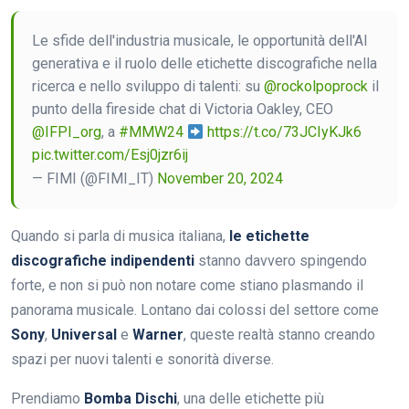
Le sfide dell'industria musicale, le opportunità dell'AI
generativa e il ruolo delle etichette discografiche nella
ricerca e nello sviluppo di talenti: su
@rockolpoprock
il
punto della fireside chat di Victoria Oakley, CEO
@IFPI_org
, a
#MMW24
https://t.co/73JCIyKJk6
pic.twitter.com/Esj0jzr6ij
— FIMI (@FIMI_IT)
November 20, 2024
Quando si parla di musica italiana,
le etichette
discografiche indipendenti
stanno davvero spingendo
forte, e non si può non notare come stiano plasmando il
panorama musicale. Lontano dai colossi del settore come
Sony
,
Universal
e
Warner
, queste realtà stanno creando
spazi per nuovi talenti e sonorità diverse.
Prendiamo
Bomba Dischi
, una delle etichette più