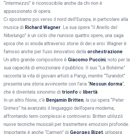
“Intermezzo” è riconoscibile anche da chi non è
appassionato di opera.
Ci spostiamo poi verso il nord dell’Europa, in particolare alla
musica di
Richard Wagner
. La sua opera “Il Anello del
Nibelungo” è un ciclo che riunisce quattro opere, una saga
epica che si snoda attraverso storie di dei e eroi. Wagner è
famoso anche per l’uso innovativo della
orchestrazione
.
Un altro grande compositore è
Giacomo Puccini
, noto per la
sua capacità di emozionare il pubblico. Il suo “La Bohème”
racconta la vita di giovani artisti a Parigi, mentre “Turandot”
presenta una storia avvincente con l’aria “
Nessun dorma
“,
che è diventata sinonimo di
trionfo
e
libertà
.
In un altro filone, c’è
Benjamin Britten
, la cui opera “Peter
Grimes” ha avanzato il linguaggio dell’opera moderna,
affrontando temi complessi e controversi. Britten utilizzò
nuove tecniche musicali per trasmettere emozioni profonde.
Importante è anche “Carmen” di
Georges Bizet
, un’opera