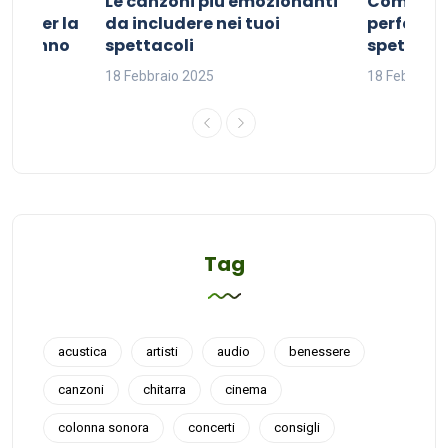
Le canzoni più emozionanti
Come sce
ivo per la
da includere nei tuoi
perfetta p
del sonno
spettacoli
spettacol
18 Febbraio 2025
18 Febbraio
Tag
acustica
artisti
audio
benessere
canzoni
chitarra
cinema
colonna sonora
concerti
consigli