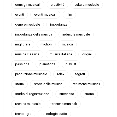
consigli musicali
creatività
cultura musicale
eventi
eventi musicali
film
genere musicale
importanza
importanza della musica
industria musicale
migliorare
migliori
musica
musica classica
musica italiana
origini
passione
pianoforte
playlist
produzione musicale
relax
segreti
storia
storia della musica
strumenti musicali
studio di registrazione
successo
suono
tecnica musicale
tecniche musicali
tecnologia
tecnologia audio