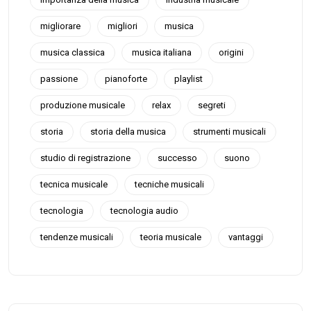
migliorare
migliori
musica
musica classica
musica italiana
origini
passione
pianoforte
playlist
produzione musicale
relax
segreti
storia
storia della musica
strumenti musicali
studio di registrazione
successo
suono
tecnica musicale
tecniche musicali
tecnologia
tecnologia audio
tendenze musicali
teoria musicale
vantaggi