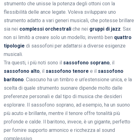
strumento che unisse la potenza degli ottoni con la
flessibilità delle ance legate. Voleva sviluppare uno
strumento adatto a vari generi musicali, che potesse brillare
sia nei
complessi orchestrali
che nei
gruppi di jazz
. Sax
non si limitò a creare solo un modello; inventò ben
quattro
tipologie
di sassofoni per adattarsi a diverse esigenze
musicali.
Tra questi, i più noti sono il
sassofono soprano
, il
sassofono alto
, il
sassofono tenore
e il
sassofono
baritono
. Ciascuno ha un timbro e un’estensione unica, e la
scelta di quale strumento suonare dipende molto dalle
preferenze personali e dal tipo di musica che desideri
esplorare. Il sassofono soprano, ad esempio, ha un suono
più acuto e brillante, mentre il tenore offre tonalità più
profonde e calde. Il baritono, invece, è un gigante, perfetto
per fornire supporto armonico e ricchezza al sound
complessivo.