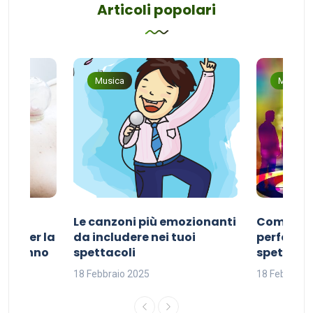
Articoli popolari
Musica
Musica
Le canzoni più emozionanti
Come sce
ivo per la
da includere nei tuoi
perfetta p
del sonno
spettacoli
spettacol
18 Febbraio 2025
18 Febbraio