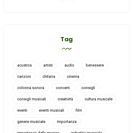
Tag
acustica
artisti
audio
benessere
canzoni
chitarra
cinema
colonna sonora
concerti
consigli
consigli musicali
creatività
cultura musicale
eventi
eventi musicali
film
genere musicale
importanza
importanza della musica
industria musicale