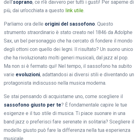
dell’
soprano
, ce n’è davvero per tutti i gusti! Per saperne di
più, dai un’occhiata a questo
link utile
.
Parliamo ora delle
origini del sassofono
. Questo
strumento straordinario è stato creato nel 1846 da Adolphe
Sax, un bel personaggio che ha cercato di fondere il mondo
degli ottoni con quello dei legni. Il risultato? Un suono unico
che ha rivoluzionato molti generi musicali, dal jazz al pop.
Ma non si è fermato qui! Nel tempo, il sassofono ha subito
varie
evoluzioni
, adattandosi ai diversi stili e diventando un
protagonista indiscusso nella musica moderna.
Se stai pensando di acquistarne uno, come scegliere il
sassofono giusto per te
? È fondamentale capire le tue
esigenze e il tuo stile di musica. Ti piace suonare in una
band jazz o preferisci fare serenate in solitaria? Scegliere il
modello giusto può fare la differenza nella tua esperienza
musicale.