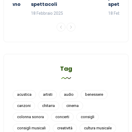
del sonno
spettacoli
spettacol
18 Febbraio 2025
18 Febbraio
Tag
acustica
artisti
audio
benessere
canzoni
chitarra
cinema
colonna sonora
concerti
consigli
consigli musicali
creatività
cultura musicale