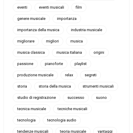
eventi
eventi musicali
film
genere musicale
importanza
importanza della musica
industria musicale
migliorare
migliori
musica
musica classica
musica italiana
origini
passione
pianoforte
playlist
produzione musicale
relax
segreti
storia
storia della musica
strumenti musicali
studio di registrazione
successo
suono
tecnica musicale
tecniche musicali
tecnologia
tecnologia audio
tendenze musicali
teoria musicale
vantaggi