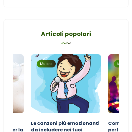
Articoli popolari
Musica
Musica
Le canzoni più emozionanti
Come sce
ivo per la
da includere nei tuoi
perfetta p