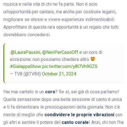
musica e nella vita di chi ne fa parte. Non è solo
un’opportunità per cantare, ma anche per costruire legami,
migliorare se stessi e vivere esperienze indimenticabili.
Approfittare di questa rara opportunità è un regalo che tutti
dovrebbero concedersi.
.
@LauraPausini
,
@NeriPerCasoOff
e un coro di
eccezione: non possiamo chiedere altro
#GialappaShow
pic.twitter.com/y8l7Vh9GZS
— TV8 (@TV8it)
October 21, 2024
Hai mai cantato in un
coro
? Se sì, sai già di cosa parliamo!
Quella sensazione dopo una bella sessione di canto è unica
e ti fa dimenticare le preoccupazioni della giornata. Non c’è
niente di meglio che
condividere le proprie vibrazioni
con
gli altri e sentire il potere del
canto corale
! Anzi, chi non l’ha