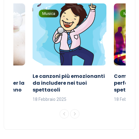
Musica
Musica
Le canzoni più emozionanti
Come sce
ivo per la
da includere nei tuoi
perfetta p
del sonno
spettacoli
spettacol
18 Febbraio 2025
18 Febbraio