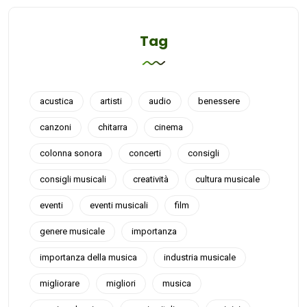
Tag
acustica
artisti
audio
benessere
canzoni
chitarra
cinema
colonna sonora
concerti
consigli
consigli musicali
creatività
cultura musicale
eventi
eventi musicali
film
genere musicale
importanza
importanza della musica
industria musicale
migliorare
migliori
musica