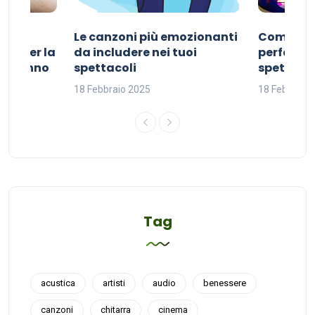
Le canzoni più emozionanti
Come sce
ivo per la
da includere nei tuoi
perfetta p
del sonno
spettacoli
spettacol
18 Febbraio 2025
18 Febbraio
Tag
acustica
artisti
audio
benessere
canzoni
chitarra
cinema