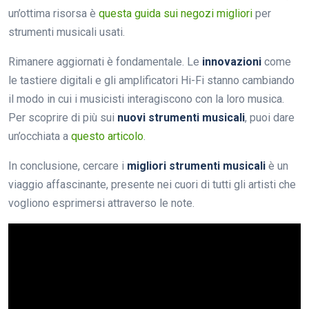
un’ottima risorsa è
questa guida sui negozi migliori
per
strumenti musicali usati.
Rimanere aggiornati è fondamentale. Le
innovazioni
come
le tastiere digitali e gli amplificatori Hi-Fi stanno cambiando
il modo in cui i musicisti interagiscono con la loro musica.
Per scoprire di più sui
nuovi strumenti musicali
, puoi dare
un’occhiata a
questo articolo
.
In conclusione, cercare i
migliori strumenti musicali
è un
viaggio affascinante, presente nei cuori di tutti gli artisti che
vogliono esprimersi attraverso le note.