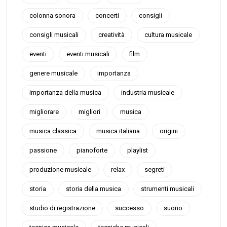
colonna sonora
concerti
consigli
consigli musicali
creatività
cultura musicale
eventi
eventi musicali
film
genere musicale
importanza
importanza della musica
industria musicale
migliorare
migliori
musica
musica classica
musica italiana
origini
passione
pianoforte
playlist
produzione musicale
relax
segreti
storia
storia della musica
strumenti musicali
studio di registrazione
successo
suono