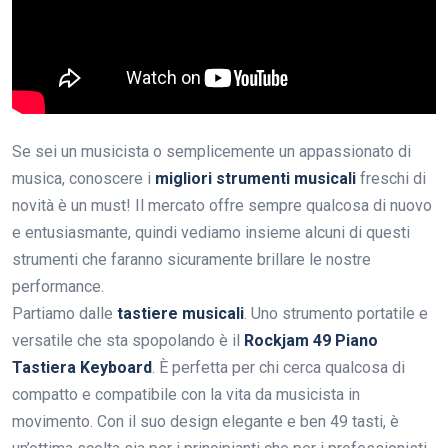
Se sei un musicista o semplicemente un appassionato di
musica, conoscere i
migliori strumenti musicali
freschi di
novità è un must! Il mercato offre sempre qualcosa di nuovo
e entusiasmante, quindi vediamo insieme alcuni di questi
strumenti che faranno sicuramente brillare le nostre
performance.
Partiamo dalle
tastiere musicali
. Uno strumento portatile e
versatile che sta spopolando è il
Rockjam 49 Piano
Tastiera Keyboard
. È perfetta per chi cerca qualcosa di
compatto e compatibile con la vita da musicista in
movimento. Con il suo design elegante e ben 49 tasti, è