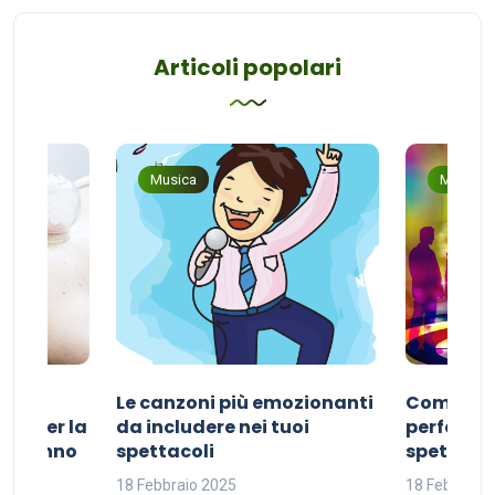
Articoli popolari
Musica
Musica
Le canzoni più emozionanti
Come sce
ivo per la
da includere nei tuoi
perfetta p
del sonno
spettacoli
spettacol
18 Febbraio 2025
18 Febbraio