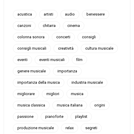
acustica
artisti
audio
benessere
canzoni
chitarra
cinema
colonna sonora
concerti
consigli
consigli musicali
creatività
cultura musicale
eventi
eventi musicali
film
genere musicale
importanza
importanza della musica
industria musicale
migliorare
migliori
musica
musica classica
musica italiana
origini
passione
pianoforte
playlist
produzione musicale
relax
segreti