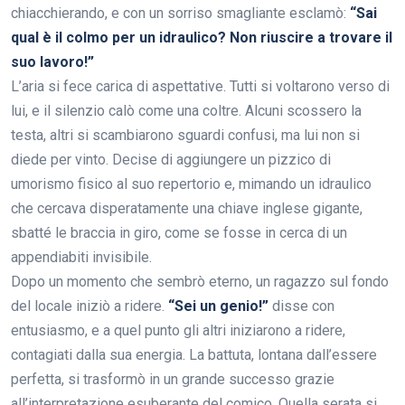
chiacchierando, e con un sorriso smagliante esclamò:
“Sai
qual è il colmo per un idraulico? Non riuscire a trovare il
suo lavoro!”
L’aria si fece carica di aspettative. Tutti si voltarono verso di
lui, e il silenzio calò come una coltre. Alcuni scossero la
testa, altri si scambiarono sguardi confusi, ma lui non si
diede per vinto. Decise di aggiungere un pizzico di
umorismo fisico al suo repertorio e, mimando un idraulico
che cercava disperatamente una chiave inglese gigante,
sbatté le braccia in giro, come se fosse in cerca di un
appendiabiti invisibile.
Dopo un momento che sembrò eterno, un ragazzo sul fondo
del locale iniziò a ridere.
“Sei un genio!”
disse con
entusiasmo, e a quel punto gli altri iniziarono a ridere,
contagiati dalla sua energia. La battuta, lontana dall’essere
perfetta, si trasformò in un grande successo grazie
all’interpretazione esuberante del comico. Quella serata si