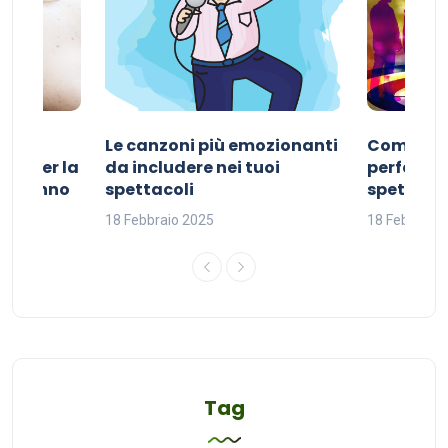
Le canzoni più emozionanti
Come sce
ivo per la
da includere nei tuoi
perfetta p
del sonno
spettacoli
spettacol
18 Febbraio 2025
18 Febbraio
Tag