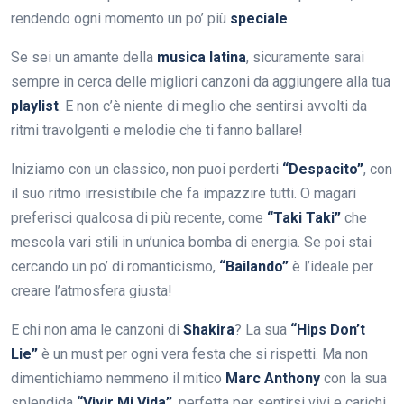
rendendo ogni momento un po’ più
speciale
.
Se sei un amante della
musica latina
, sicuramente sarai
sempre in cerca delle migliori canzoni da aggiungere alla tua
playlist
. E non c’è niente di meglio che sentirsi avvolti da
ritmi travolgenti e melodie che ti fanno ballare!
Iniziamo con un classico, non puoi perderti
“Despacito”
, con
il suo ritmo irresistibile che fa impazzire tutti. O magari
preferisci qualcosa di più recente, come
“Taki Taki”
che
mescola vari stili in un’unica bomba di energia. Se poi stai
cercando un po’ di romanticismo,
“Bailando”
è l’ideale per
creare l’atmosfera giusta!
E chi non ama le canzoni di
Shakira
? La sua
“Hips Don’t
Lie”
è un must per ogni vera festa che si rispetti. Ma non
dimentichiamo nemmeno il mitico
Marc Anthony
con la sua
splendida
“Vivir Mi Vida”
, perfetta per sentirsi vivi e carichi