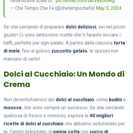
nella nostra scala di…
pic.twitter.com/bkIvByoGWg
— Che Tempo Che Fa (@chetempochefa)
May 5, 2024
Se stai cercando di preparare
dolci deliziosi
, sei nel posto
giusto! Ci sono tantissime ricette che ti faranno leccare i
baffi, perfette per ogni palato. A partire dalla classica
torta
di mele
, fino al goloso
zuccotto gelato
, le opzioni non
mancano di certo!
Dolci al Cucchiaio: Un Mondo di
Crema
Non dimentichiamoci dei
dolci al cucchiaio
, come
budini
e
mousse
, che sono sempre un successo. Se stai cercando
qualcosa di fresco e cremoso, esplora le
40 migliori
ricette di dolci al cucchiaio
che abbiamo selezionato per
te. Fammi indovinare, la
panna cotta
con
succo di