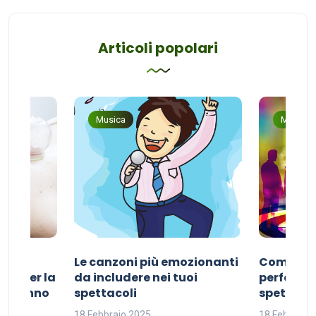
Articoli popolari
Musica
Musica
Le canzoni più emozionanti
Come sce
ivo per la
da includere nei tuoi
perfetta p
del sonno
spettacoli
spettacol
18 Febbraio 2025
18 Febbraio