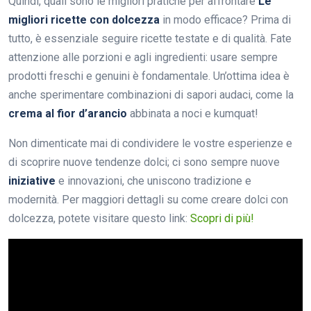
Quindi, quali sono le migliori pratiche per affrontare
Le
migliori ricette con dolcezza
in modo efficace? Prima di
tutto, è essenziale seguire ricette testate e di qualità. Fate
attenzione alle porzioni e agli ingredienti: usare sempre
prodotti freschi e genuini è fondamentale. Un’ottima idea è
anche sperimentare combinazioni di sapori audaci, come la
crema al fior d’arancio
abbinata a noci e kumquat!
Non dimenticate mai di condividere le vostre esperienze e
di scoprire nuove tendenze dolci; ci sono sempre nuove
iniziative
e innovazioni, che uniscono tradizione e
modernità. Per maggiori dettagli su come creare dolci con
dolcezza, potete visitare questo link:
Scopri di più!