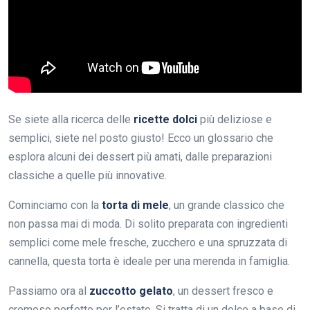
Se siete alla ricerca delle
ricette dolci
più deliziose e
semplici, siete nel posto giusto! Ecco un glossario che
esplora alcuni dei dessert più amati, dalle preparazioni
classiche a quelle più innovative.
Cominciamo con la
torta di mele
, un grande classico che
non passa mai di moda. Di solito preparata con ingredienti
semplici come mele fresche, zucchero e una spruzzata di
cannella, questa torta è ideale per una merenda in famiglia.
Passiamo ora al
zuccotto gelato
, un dessert fresco e
cremoso perfetto per l’estate. Si tratta di un dolce a base di