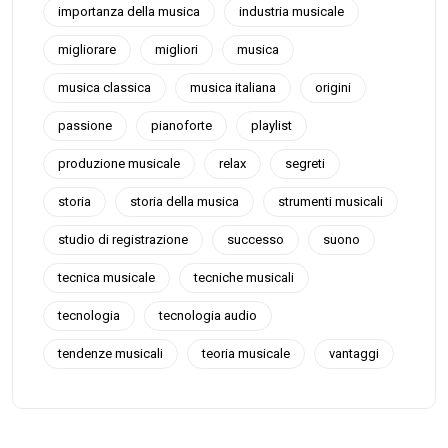
importanza della musica
industria musicale
migliorare
migliori
musica
musica classica
musica italiana
origini
passione
pianoforte
playlist
produzione musicale
relax
segreti
storia
storia della musica
strumenti musicali
studio di registrazione
successo
suono
tecnica musicale
tecniche musicali
tecnologia
tecnologia audio
tendenze musicali
teoria musicale
vantaggi