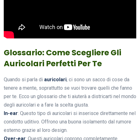
Glossario: Come Scegliere Gli
Auricolari Perfetti Per Te
Quando si parla di
auricolari
, ci sono un sacco di cose da
tenere a mente, soprattutto se vuoi trovare quelli che fanno
per te. Ecco un glossario che ti aiuterà a districarti nel mondo
degli auricolari e a fare la scelta giusta.
In-ear
: Questo tipo di auricolari si inserisce direttamente nel
condotto uditivo. Offrono una buona isolamento dal rumore
esterno grazie al loro design.
Over-ear
: Questi auricolari coprono completamente