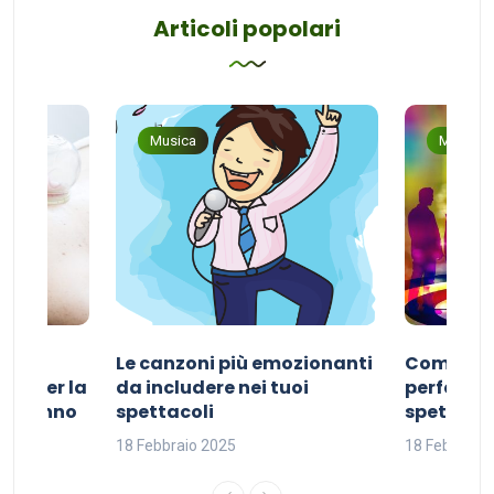
Articoli popolari
Musica
Musica
Le canzoni più emozionanti
Come sce
ivo per la
da includere nei tuoi
perfetta p
del sonno
spettacoli
spettacol
18 Febbraio 2025
18 Febbraio