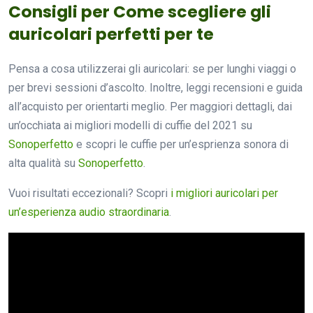
Consigli per Come scegliere gli
auricolari perfetti per te
Pensa a cosa utilizzerai gli auricolari: se per lunghi viaggi o
per brevi sessioni d’ascolto. Inoltre, leggi recensioni e guida
all’acquisto per orientarti meglio. Per maggiori dettagli, dai
un’occhiata ai migliori modelli di cuffie del 2021 su
Sonoperfetto
e scopri le cuffie per un’esprienza sonora di
alta qualità su
Sonoperfetto
.
Vuoi risultati eccezionali? Scopri
i migliori auricolari per
un’esperienza audio straordinaria
.