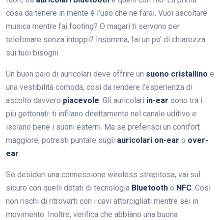
cosa da tenere in mente è l’uso che ne farai. Vuoi ascoltare
musica mentre fai footing? O magari ti servono per
telefonare senza intoppi? Insomma, fai un po’ di chiarezza
sui tuoi bisogni.
Un buon paio di auricolari deve offrire un
suono cristallino
e
una vestibilità comoda, così da rendere l’esperienza di
ascolto davvero
piacevole
. Gli auricolari
in-ear
sono tra i
più gettonati: ti infilano direttamente nel canale uditivo e
isolano bene i suoni esterni. Ma se preferisci un comfort
maggiore, potresti puntare sugli
auricolari on-ear
o
over-
ear
.
Se desideri una connessione wireless strepitosa, vai sul
sicuro con quelli dotati di tecnologia
Bluetooth
o
NFC
. Così
non rischi di ritrovarti con i cavi attorcigliati mentre sei in
movimento. Inoltre, verifica che abbiano una buona