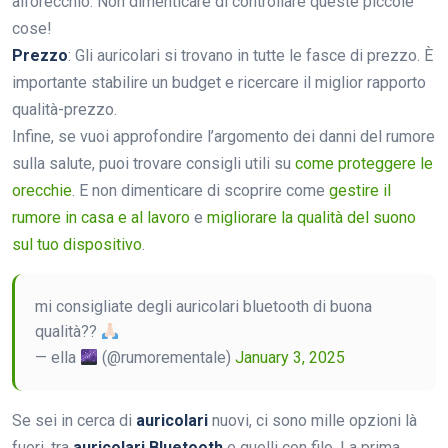
all’orecchio. Non dimenticare di controllare queste piccole
cose!
Prezzo
: Gli auricolari si trovano in tutte le fasce di prezzo. È
importante stabilire un budget e ricercare il miglior rapporto
qualità-prezzo.
Infine, se vuoi approfondire l’argomento dei danni del rumore
sulla salute, puoi trovare consigli utili su
come proteggere le
orecchie
. E non dimenticare di scoprire come
gestire il
rumore in casa e al lavoro
e
migliorare la qualità del suono
sul tuo dispositivo
.
mi consigliate degli auricolari bluetooth di buona
qualità??
— ella
(@rumorementale)
January 3, 2025
Se sei in cerca di
auricolari
nuovi, ci sono mille opzioni là
fuori, tra
auricolari Bluetooth
e quelli con filo. La prima