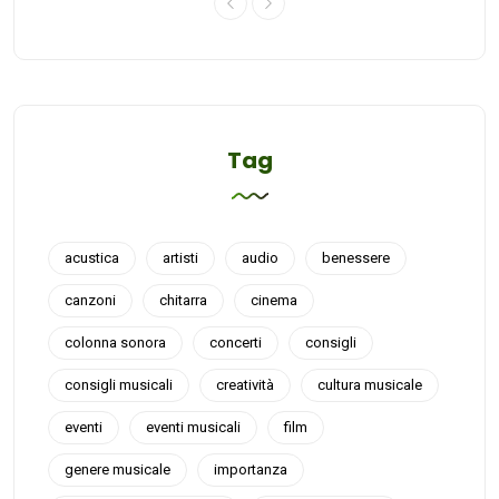
Tag
acustica
artisti
audio
benessere
canzoni
chitarra
cinema
colonna sonora
concerti
consigli
consigli musicali
creatività
cultura musicale
eventi
eventi musicali
film
genere musicale
importanza