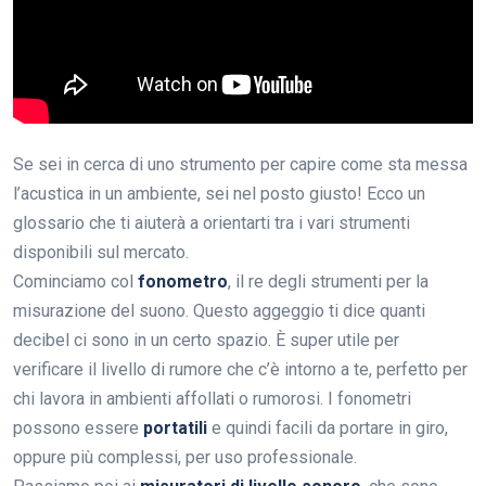
Se sei in cerca di uno strumento per capire come sta messa
l’acustica in un ambiente, sei nel posto giusto! Ecco un
glossario che ti aiuterà a orientarti tra i vari strumenti
disponibili sul mercato.
Cominciamo col
fonometro
, il re degli strumenti per la
misurazione del suono. Questo aggeggio ti dice quanti
decibel ci sono in un certo spazio. È super utile per
verificare il livello di rumore che c’è intorno a te, perfetto per
chi lavora in ambienti affollati o rumorosi. I fonometri
possono essere
portatili
e quindi facili da portare in giro,
oppure più complessi, per uso professionale.