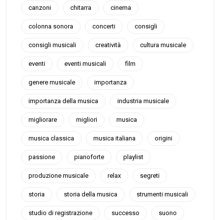
canzoni
chitarra
cinema
colonna sonora
concerti
consigli
consigli musicali
creatività
cultura musicale
eventi
eventi musicali
film
genere musicale
importanza
importanza della musica
industria musicale
migliorare
migliori
musica
musica classica
musica italiana
origini
passione
pianoforte
playlist
produzione musicale
relax
segreti
storia
storia della musica
strumenti musicali
studio di registrazione
successo
suono