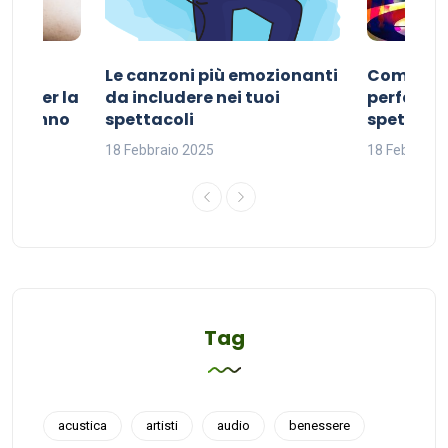
Le canzoni più emozionanti
Come sce
ivo per la
da includere nei tuoi
perfetta p
del sonno
spettacoli
spettacol
18 Febbraio 2025
18 Febbraio
Tag
acustica
artisti
audio
benessere