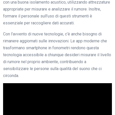
con una buona isolamento acustico, utilizzando attrezzature
appropriate per misurare e analizzare il rumore. Inoltre,
formare il personale sull’uso di questi strumenti è
essenziale per raccogliere dati accurati.
Con l’avvento di nuove tecnologie, c’è anche bisogno di
rimanere aggiornati sulle innovazioni. Le app moderne che
trasformano smartphone in fonometri rendono questa
tecnologia accessibile a chiunque desideri misurare il livello
di rumore nel proprio ambiente, contribuendo a
sensibilizzare le persone sulla qualità del suono che ci
circonda.