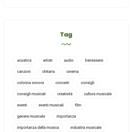
Tag
acustica
artisti
audio
benessere
canzoni
chitarra
cinema
colonna sonora
concerti
consigli
consigli musicali
creatività
cultura musicale
eventi
eventi musicali
film
genere musicale
importanza
importanza della musica
industria musicale