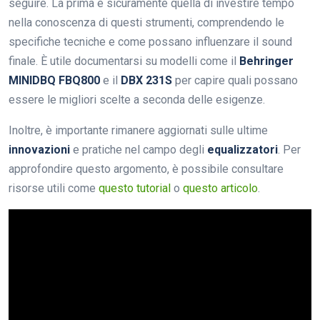
seguire. La prima è sicuramente quella di investire tempo
nella conoscenza di questi strumenti, comprendendo le
specifiche tecniche e come possano influenzare il sound
finale. È utile documentarsi su modelli come il
Behringer
MINIDBQ FBQ800
e il
DBX 231S
per capire quali possano
essere le migliori scelte a seconda delle esigenze.
Inoltre, è importante rimanere aggiornati sulle ultime
innovazioni
e pratiche nel campo degli
equalizzatori
. Per
approfondire questo argomento, è possibile consultare
risorse utili come
questo tutorial
o
questo articolo
.