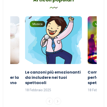
Musica
Musica
Le canzoni più emozionanti
Come sce
ivo per la
da includere nei tuoi
perfetta p
del sonno
spettacoli
spettacol
18 Febbraio 2025
18 Febbraio