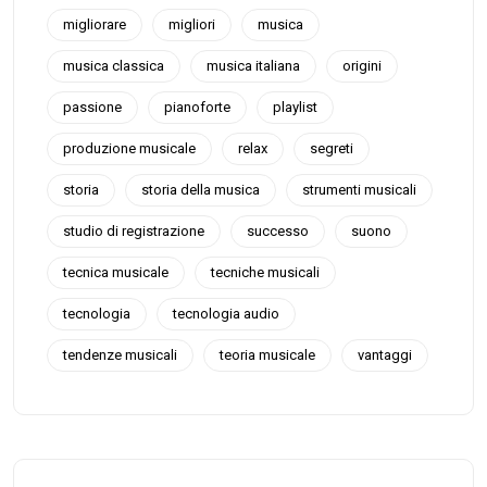
migliorare
migliori
musica
musica classica
musica italiana
origini
passione
pianoforte
playlist
produzione musicale
relax
segreti
storia
storia della musica
strumenti musicali
studio di registrazione
successo
suono
tecnica musicale
tecniche musicali
tecnologia
tecnologia audio
tendenze musicali
teoria musicale
vantaggi