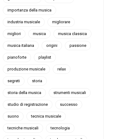
importanza della musica
industria musicale
migliorare
migliori
musica
musica classica
musica italiana
origini
passione
pianoforte
playlist
produzione musicale
relax
segreti
storia
storia della musica
strumenti musicali
studio di registrazione
successo
suono
tecnica musicale
tecniche musicali
tecnologia