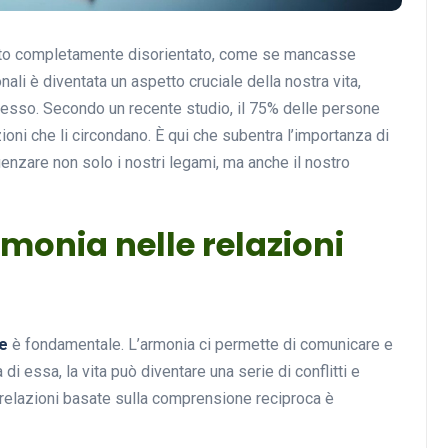
entito completamente disorientato, come se mancasse
nali è diventata un aspetto cruciale della nostra vita,
Musica
esso. Secondo un recente studio, il 75% delle persone
ioni che li circondano. È qui che subentra l’importanza di
luenzare non solo i nostri legami, ma anche il nostro
monia nelle relazioni
Musicoterapia: un
approccio innovativo per l
e
è fondamentale. L’armonia ci permette di comunicare e
cura dei disturbi del sonno
di essa, la vita può diventare una serie di conflitti e
18 Febbraio 2025
 relazioni basate sulla comprensione reciproca è