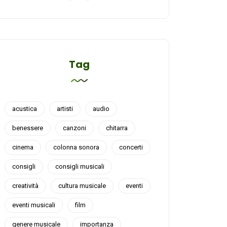
Tag
acustica
artisti
audio
benessere
canzoni
chitarra
cinema
colonna sonora
concerti
consigli
consigli musicali
creatività
cultura musicale
eventi
eventi musicali
film
genere musicale
importanza