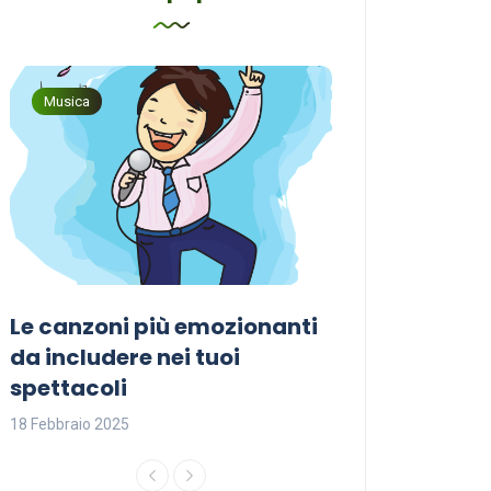
Musica
Musica
Le canzoni più emozionanti
Come sceglier
a
da includere nei tuoi
perfetta per i
spettacoli
18 Febbraio 2025
18 Febbraio 2025