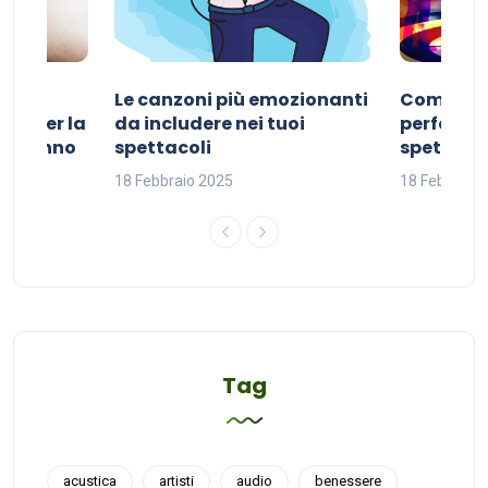
Le canzoni più emozionanti
Come sce
ivo per la
da includere nei tuoi
perfetta p
del sonno
spettacoli
spettacol
18 Febbraio 2025
18 Febbraio
Tag
acustica
artisti
audio
benessere