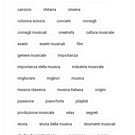
canzoni
chitarra
cinema
colonna sonora
concerti
consigli
consigli musicali
creatività
cultura musicale
eventi
eventi musicali
film
genere musicale
importanza
importanza della musica
industria musicale
migliorare
migliori
musica
musica classica
musica italiana
origini
passione
pianoforte
playlist
produzione musicale
relax
segreti
storia
storia della musica
strumenti musicali