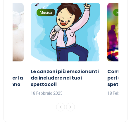
Musica
Musica
Le canzoni più emozionanti
Come sce
ivo per la
da includere nei tuoi
perfetta p
del sonno
spettacoli
spettacol
18 Febbraio 2025
18 Febbraio