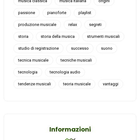
musica classica
musica italiana
origini
passione
pianoforte
playlist
produzione musicale
relax
segreti
storia
storia della musica
strumenti musicali
studio di registrazione
successo
suono
tecnica musicale
tecniche musicali
tecnologia
tecnologia audio
tendenze musicali
teoria musicale
vantaggi
Informazioni