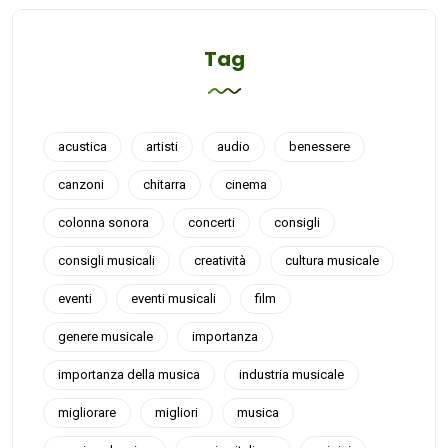
Tag
acustica
artisti
audio
benessere
canzoni
chitarra
cinema
colonna sonora
concerti
consigli
consigli musicali
creatività
cultura musicale
eventi
eventi musicali
film
genere musicale
importanza
importanza della musica
industria musicale
migliorare
migliori
musica