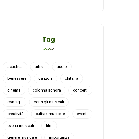
Tag
acustica
artisti
audio
benessere
canzoni
chitarra
cinema
colonna sonora
concerti
consigli
consigli musicali
creatività
cultura musicale
eventi
eventi musicali
film
genere musicale
importanza