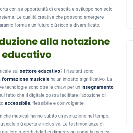
porta con sé opportunità di crescita e sviluppo non solo
o insieme. Le qualità creative che possono emergere
aranno forma a un futuro più ricco e diversificato.
roduzione alla notazione
e educativo
sicale sul
settore educativo
? I risultati sono
a
formazione musicale
ha un impatto significativo. La
ve tecnologie sono otre le chiavi per un
insegnamento
l fatto che il digitale possa facilitare l’adozione di
nto
accessibile
, flessibile e coinvolgente.
 tecniche musicali hanno subito un’evoluzione nel tempo,
musicale più aperta e inclusiva. Le testimonianze di
 nei loro metodi didattici dimostrano come la musica