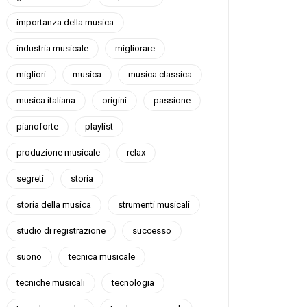
importanza della musica
industria musicale
migliorare
migliori
musica
musica classica
musica italiana
origini
passione
pianoforte
playlist
produzione musicale
relax
segreti
storia
storia della musica
strumenti musicali
studio di registrazione
successo
suono
tecnica musicale
tecniche musicali
tecnologia