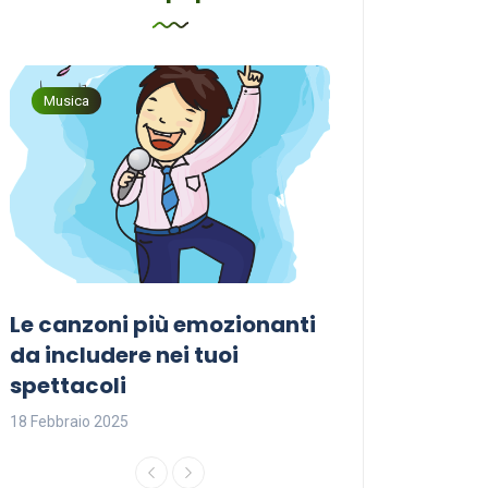
Musica
Musica
Le canzoni più emozionanti
Come sceglier
a
da includere nei tuoi
perfetta per i
spettacoli
18 Febbraio 2025
18 Febbraio 2025