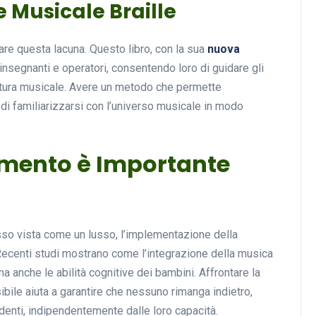
e Musicale Braille
re questa lacuna. Questo libro, con la sua
nuova
Musica
insegnanti e operatori, consentendo loro di guidare gli
ittura musicale. Avere un metodo che permette
i familiarizzarsi con l’universo musicale in modo
mento è Importante
Musicoterapia: un
approccio innovativo per l
so vista come un lusso, l’implementazione della
cura dei disturbi del sonno
 Recenti studi mostrano come l’integrazione della musica
a anche le abilità cognitive dei bambini. Affrontare la
18 Febbraio 2025
bile aiuta a garantire che nessuno rimanga indietro,
tudenti, indipendentemente dalle loro capacità.