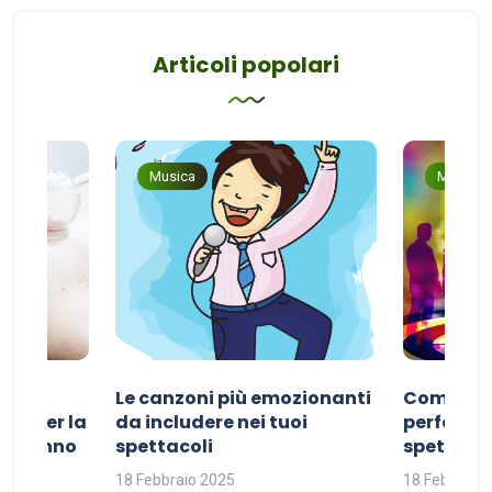
Articoli popolari
Musica
Musica
Le canzoni più emozionanti
Come sce
ivo per la
da includere nei tuoi
perfetta p
del sonno
spettacoli
spettacol
18 Febbraio 2025
18 Febbraio