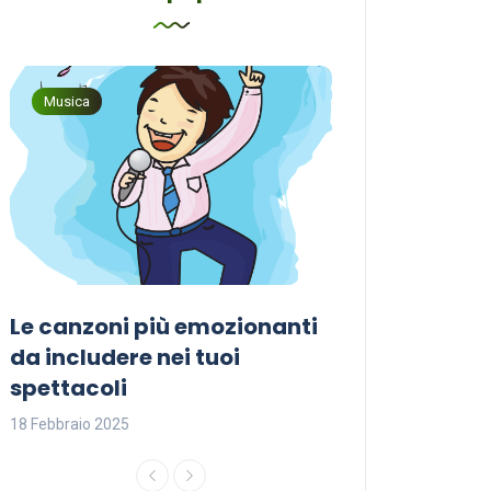
Musica
Musica
Le canzoni più emozionanti
Come sceglier
a
da includere nei tuoi
perfetta per i
spettacoli
18 Febbraio 2025
18 Febbraio 2025