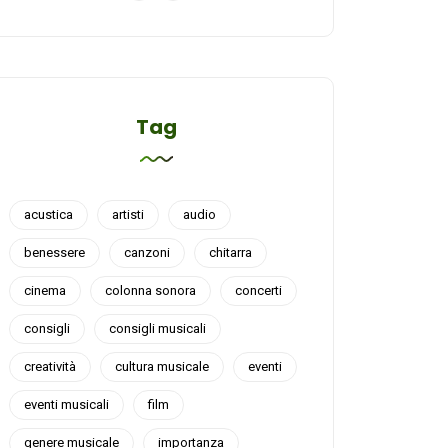
Tag
acustica
artisti
audio
benessere
canzoni
chitarra
cinema
colonna sonora
concerti
consigli
consigli musicali
creatività
cultura musicale
eventi
eventi musicali
film
genere musicale
importanza