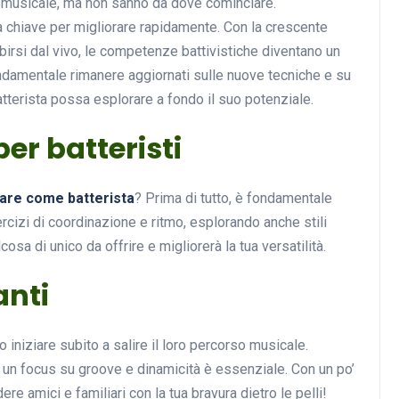
a musicale, ma non sanno da dove cominciare.
a chiave per migliorare rapidamente. Con la crescente
ibirsi dal vivo, le competenze battivistiche diventano un
ondamentale rimanere aggiornati sulle nuove tecniche e su
tterista possa esplorare a fondo il suo potenziale.
er batteristi
rare come batterista
? Prima di tutto, è fondamentale
cizi di coordinazione e ritmo, esplorando anche stili
osa di unico da offrire e migliorerà la tua versatilità.
anti
iniziare subito a salire il loro percorso musicale.
un focus su groove e dinamicità è essenziale. Con un po’
e amici e familiari con la tua bravura dietro le pelli!