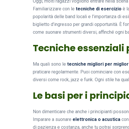
Oggi, molti ragazzi vogliono entrare nella scen
Familiarizzare con le
tecniche di esercizio
è l
popolarità delle band locali e l’importanza di es
biglietto d’ingresso per grandi opportunità. È f
come suonare strumenti diversi, affinché ogni ba
Tecniche essenziali p
Ma quali sono le
tecniche migliori per miglio
praticare regolarmente. Puoi cominciare con eser
diversi come rock, jazz e funk. Ogni stile ha qualc
Le basi per i principi
Non dimenticare che anche i principianti possono 
Imparare a suonare
elettronica o acustica
con 
di pazienza e costanza, anche tu potrai sorprender