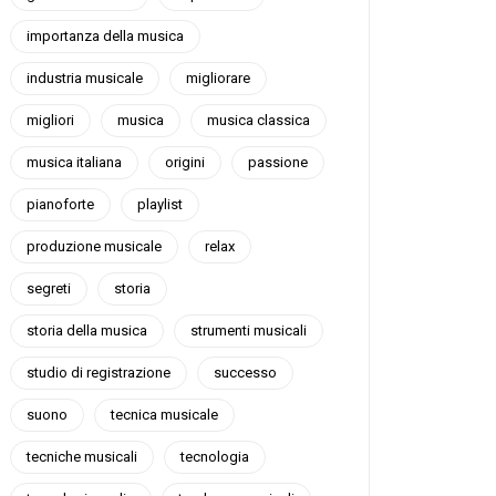
importanza della musica
industria musicale
migliorare
migliori
musica
musica classica
musica italiana
origini
passione
pianoforte
playlist
produzione musicale
relax
segreti
storia
storia della musica
strumenti musicali
studio di registrazione
successo
suono
tecnica musicale
tecniche musicali
tecnologia