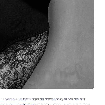
Musica
Musicoterapia: un
approccio innovativo per l
cura dei disturbi del sonno
18 Febbraio 2025
 diventare un batterista da spettacolo, allora sei nel