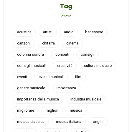
Tag
acustica
artisti
audio
benessere
canzoni
chitarra
cinema
colonna sonora
concerti
consigli
consigli musicali
creatività
cultura musicale
eventi
eventi musicali
film
genere musicale
importanza
importanza della musica
industria musicale
migliorare
migliori
musica
musica classica
musica italiana
origini