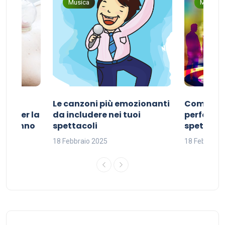
Musica
Musica
Le canzoni più emozionanti
Come sce
ivo per la
da includere nei tuoi
perfetta p
del sonno
spettacoli
spettacol
18 Febbraio 2025
18 Febbraio