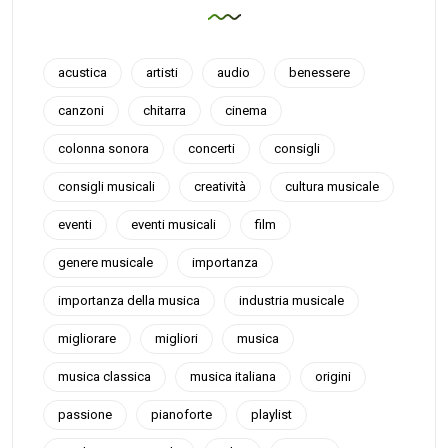
acustica
artisti
audio
benessere
canzoni
chitarra
cinema
colonna sonora
concerti
consigli
consigli musicali
creatività
cultura musicale
eventi
eventi musicali
film
genere musicale
importanza
importanza della musica
industria musicale
migliorare
migliori
musica
musica classica
musica italiana
origini
passione
pianoforte
playlist