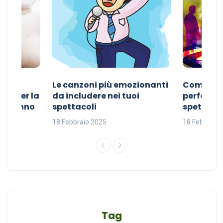
Le canzoni più emozionanti
Come sce
ivo per la
da includere nei tuoi
perfetta p
del sonno
spettacoli
spettacol
18 Febbraio 2025
18 Febbraio
Tag