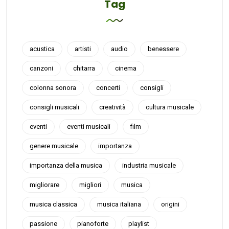
Tag
acustica
artisti
audio
benessere
canzoni
chitarra
cinema
colonna sonora
concerti
consigli
consigli musicali
creatività
cultura musicale
eventi
eventi musicali
film
genere musicale
importanza
importanza della musica
industria musicale
migliorare
migliori
musica
musica classica
musica italiana
origini
passione
pianoforte
playlist