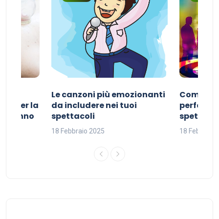
Le canzoni più emozionanti
Come sce
ivo per la
da includere nei tuoi
perfetta p
del sonno
spettacoli
spettacol
18 Febbraio 2025
18 Febbraio