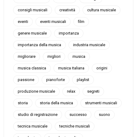
consigli musicali
creatività
cultura musicale
eventi
eventi musicali
film
genere musicale
importanza
importanza della musica
industria musicale
migliorare
migliori
musica
musica classica
musica italiana
origini
passione
pianoforte
playlist
produzione musicale
relax
segreti
storia
storia della musica
strumenti musicali
studio di registrazione
successo
suono
tecnica musicale
tecniche musicali