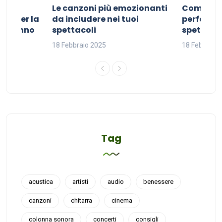
Le canzoni più emozionanti
Come sce
ivo per la
da includere nei tuoi
perfetta p
del sonno
spettacoli
spettacol
18 Febbraio 2025
18 Febbraio
Tag
acustica
artisti
audio
benessere
canzoni
chitarra
cinema
colonna sonora
concerti
consigli