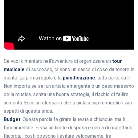
Se vuoi cimentarti nell’avventura di organizzare un
tour
musicale
di successo, ci sono un sacco di cose da tenere in
mente. La prima regola è la
pianificazione
: tutto parte da lì.
Non importa se sei un artista emergente o un peso massimo
della musica, senza una buona strategia, il rischio di fallire
aumenta. Ecco un glossario che ti aiuta a capire meglio i vari
aspetti di questa sfida.
Budget
: Questa parola fa girare la testa a chiunque, ma è
fondamentale. Fissa un limite di spesa e cerca di rispettarlo.
Ricorda, i costi possono lievitare velocemente, tra