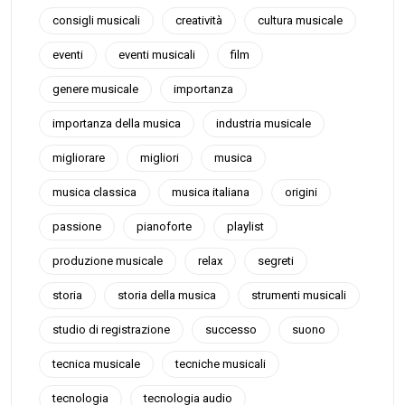
consigli musicali
creatività
cultura musicale
eventi
eventi musicali
film
genere musicale
importanza
importanza della musica
industria musicale
migliorare
migliori
musica
musica classica
musica italiana
origini
passione
pianoforte
playlist
produzione musicale
relax
segreti
storia
storia della musica
strumenti musicali
studio di registrazione
successo
suono
tecnica musicale
tecniche musicali
tecnologia
tecnologia audio