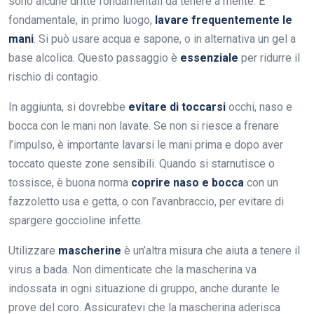
sono alcune dritte fondamentali da tenere a mente. È
fondamentale, in primo luogo,
lavare frequentemente le
mani
. Si può usare acqua e sapone, o in alternativa un gel a
base alcolica. Questo passaggio è
essenziale
per ridurre il
rischio di contagio.
In aggiunta, si dovrebbe
evitare di toccarsi
occhi, naso e
bocca con le mani non lavate. Se non si riesce a frenare
l’impulso, è importante lavarsi le mani prima e dopo aver
toccato queste zone sensibili. Quando si starnutisce o
tossisce, è buona norma
coprire naso e bocca
con un
fazzoletto usa e getta, o con l’avanbraccio, per evitare di
spargere goccioline infette.
Utilizzare
mascherine
è un’altra misura che aiuta a tenere il
virus a bada. Non dimenticate che la mascherina va
indossata in ogni situazione di gruppo, anche durante le
prove del coro. Assicuratevi che la mascherina aderisca