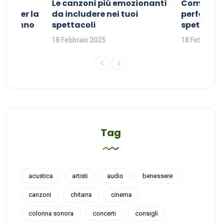
Le canzoni più emozionanti
Come sce
ivo per la
da includere nei tuoi
perfetta p
del sonno
spettacoli
spettacol
18 Febbraio 2025
18 Febbraio
Tag
acustica
artisti
audio
benessere
canzoni
chitarra
cinema
colonna sonora
concerti
consigli