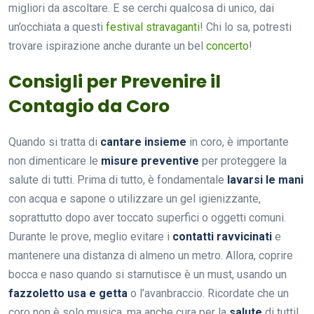
migliori da ascoltare. E se cerchi qualcosa di unico, dai
un’occhiata a questi
festival stravaganti
! Chi lo sa, potresti
trovare ispirazione anche durante un bel
concerto
!
Consigli per Prevenire il
Contagio da Coro
Quando si tratta di
cantare insieme
in coro, è importante
non dimenticare le
misure preventive
per proteggere la
salute di tutti. Prima di tutto, è fondamentale
lavarsi le mani
con acqua e sapone o utilizzare un gel igienizzante,
soprattutto dopo aver toccato superfici o oggetti comuni.
Durante le prove, meglio evitare i
contatti ravvicinati
e
mantenere una distanza di almeno un metro. Allora, coprire
bocca e naso quando si starnutisce è un must, usando un
fazzoletto usa e getta
o l’avanbraccio. Ricordate che un
coro non è solo musica, ma anche cura per la
salute
di tutti!